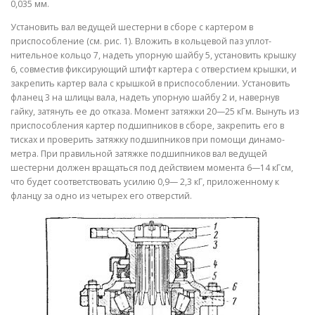
0,035 мм.
Установить вал ведущей шестерни в сбо­ре с картером в
приспособление (см. рис. 1). Вложить в кольцевой паз уплот­
нительное кольцо 7, надеть упорную шай­бу 5, установить крышку
6, совместив фиксирующий штифт картера с отверстием крышки, и
закрепить картер вала с крыш­кой в приспособлении. Установить
фла­нец 3 на шлицы вала, надеть упорную шай­бу 2 и, навернув
гайку, затянуть ее до от­каза. Момент затяжки 20—25 кГм. Вынуть из
приспособления картер подшипников в сборе, закрепить его в
тисках и проверить затяжку подшипников при помощи динамо­
метра. При правильной затяжке подшипни­ков вал ведущей
шестерни должен вра­щаться под действием момента 6—14 кГсм,
что будет соответствовать усилию 0,9— 2,3 кГ, приложенному к
фланцу за одно из четырех его отверстий.