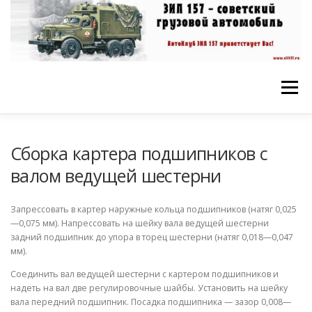
Перейти
к
содержимому
Меню
ГЛАВНАЯ
ФОРУМ
ВИДЕО
СТАТЬИ
Сборка картера подшипников с
валом ведущей шестерни
ЗАМЕТКИ
ФОТОГРАФИИ
МУЗЕИ
Запрессовать в картер наружные кольца подшипников (на­тяг 0,025
—0,075 мм). Напрессовать на шей­ку вала ведущей шестерни
задний подшип­ник до упора в торец шестерни (натяг 0,018—0,047
ТЕХНИЧЕСКОЕ ОБСЛУЖИВАНИЕ
мм).
Соединить вал ведущей шестерни с кар­тером подшипников и
надеть на вал две регулировочные шайбы. Установить на шей­ку
вала передний подшипник. Посадка под­шипника — зазор 0,008—