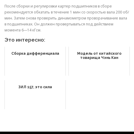
После сборки и регулировки картер подшипников в сборе
рекомендуется обка­тать в течение 1 мин со скоростью вала 200 об/
мин. Затем снова проверить динамо­метром проворачивание вала
в подшипни­ках. Он должен провертываться под дей­ствием
момента 6—14 кГсм.
Это интересно:
Сборка дифференциала
Модель от китайского
товарища Чэнь Кан
ЗИЛ 157, это сила