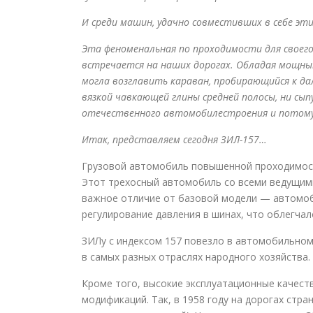
И среди машин, удачно совместивших в себе эт
Эта феноменальная по проходимости для своего
встречается на наших дорогах. Обладая мощны
могла возглавить караван, пробирающийся к дал
вязкой чавкающей глины средней полосы, ни сып
отечественного автомобилестроения и потому з
Итак, представляем сегодня ЗИЛ-157…
Грузовой автомобиль повышенной проходимост
Этот трехосный автомобиль со всеми ведущими к
важное отличие от базовой модели — автомоб
регулирование давления в шинах, что облегча
ЗИЛу с индексом 157 повезло в автомобильном 
в самых разных отраслях народного хозяйства.
Кроме того, высокие эксплуатационные качест
модификаций. Так, в 1958 году на дорогах стр