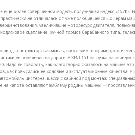
ере еще более совершенной модели, получившей индекс «157К». 
практически не отличалась от уже полюбившейся шоферам маши
вершенствования, увеличившие моторесурс двигателя, повысив
днодисковое сцепление, ручной тормоз барабанного типа, телес
 период конструкторская мысль, проследим, например, как изме
стики ее поведения на дороге. У ЗИЛ-151 нагрузка на переднюю 
0. Надо ли говорить, как благотворно сказалось на машине эт
в, как повысились ее ходовые и эксплуатационные качества! У
автомобиль-цистерна, шасси с кабиной под монтаж специальных 
езде на капоте оставляют эмблему родины машины — прославленн