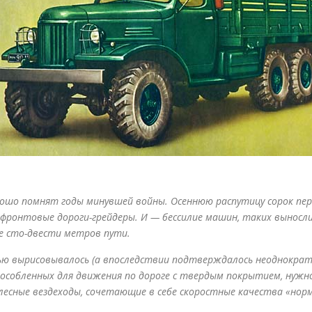
ошо помнят годы минувшей войны. Осеннюю распутицу сорок перв
фронтовые дороги-грейдеры. И — бессилие машин, таких выносл
е сто-двести метров пути.
стью вырисовывалось (а впоследствии подтверждалось неоднокр
способленных для движения по дороге с твердым покрытием, нуж
есные вездеходы, сочетающие в себе скоростные каче
ства «нор