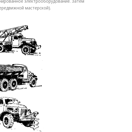
анированное электрооборудование. Затем
ередвижной мастерской).