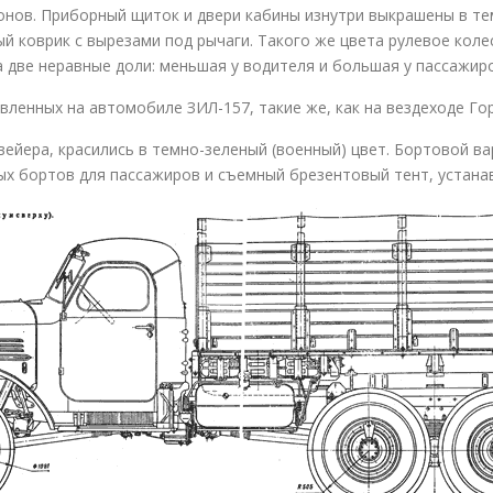
онов. Приборный щиток и двери кабины изнутри выкрашены в те
й коврик с вырезами под рычаги. Такого же цвета рулевое коле
 две неравные доли: меньшая у водителя и большая у пассажир
овленных на автомобиле ЗИЛ-157, такие же, как на вездеходе Г
вейера, красились в темно-зеленый (военный) цвет. Бортовой 
ых бортов для пассажиров и съемный брезентовый тент, устанав