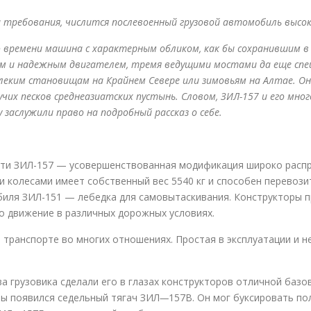
и требования, числится послевоенный грузовой автомобиль высо
 времени машина с характерным обликом, как бы сохранившим в с
м и надежным двигателем, тремя ведущими мостами да еще спец
еким становищам на Крайнем Севере или зимовьям на Алтае. Она 
учих песков среднеазиатских пустынь. Словом, ЗИЛ-157 и его мн
аслужили право на подробный рассказ о себе.
и ЗИЛ-157 — усовершенствованная модификация широко распро
олесами имеет собственный вес 5540 кг и способен перевозить 4
иля ЗИЛ-151 — лебедка для самовытаскивания. Конструкторы 
ло движение в различных дорожных условиях.
транспорте во многих отношениях. Простая в эксплуатации и н
ва грузовика сделали его в глазах конструкторов отличной баз
аны появился седельный тягач ЗИЛ
—
157В. Он мог буксировать пол