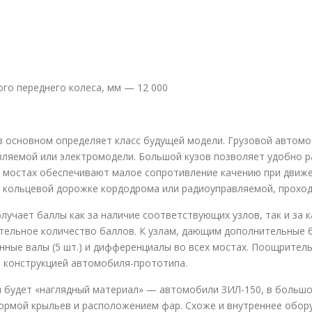
го переднего колеса, мм — 12 000
в основном определяет класс будущей модели. Грузовой автом
ляемой или электромодели. Большой кузов позволяет удобно р
 мостах обеспечивают малое сопротивление качению при движе
о кольцевой дорожке кордодрома или радиоуправляемой, прохо
лучает баллы как за наличие соответствующих узлов, так и за 
ительное количество баллов. К узлам, дающим дополнительные 
данные валы (5 шт.) и дифференциалы во всех мостах. Поощрите
й конструкцией автомобиля-прототипа.
 будет «наглядный материал» — автомобили ЗИЛ-150, в большо
ормой крыльев и расположением фар. Схоже и внутреннее обору