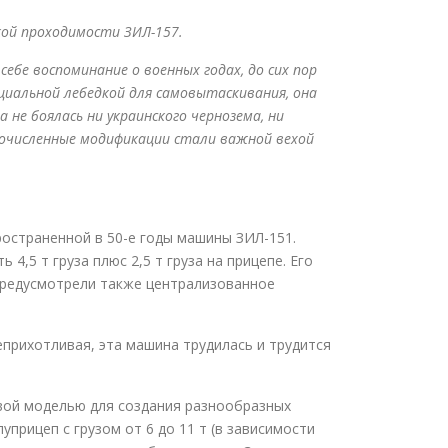
кой проходимости ЗИЛ-157.
ебе воспоминание о военных годах, до сих пор
иальной лебедкой для самовытаскивания, она
не боялась ни украинского чернозема, ни
огочисленные модификации стали важной вехой
страненной в 50-е годы машины ЗИЛ-151.
,5 т груза плюс 2,5 т груза на прицепе. Его
предусмотрели также централизованное
еприхотливая, эта машина трудилась и трудится
овой моделью для создания разнообразных
уприцеп с грузом от 6 до 11 т (в зависимости