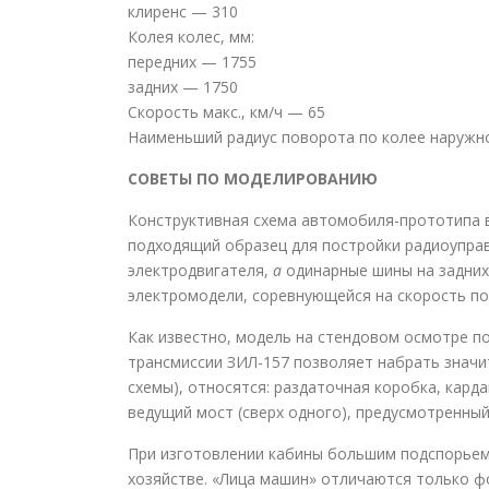
клиренс — 310
Колея колес, мм:
передних — 1755
задних — 1750
Скорость макс., км/ч — 65
Наименьший радиус поворота по колее наружно
СОВЕТЫ ПО МОДЕЛИРОВАНИЮ
Конструктивная схема автомобиля-прототипа 
подходящий образец для постройки радиоуправ
электродвигателя,
а
одинарные шины на задних
электромодели, соревнующейся на скорость п
Как известно, модель на стендовом осмотре по
трансмиссии ЗИЛ-157 позволяет набрать знач
схемы), относятся: раздаточная коробка, кар
ведущий мост (сверх одного), предусмотренны
При изготовлении кабины большим подспорьем
хозяйстве. «Лица машин» отличаются только ф