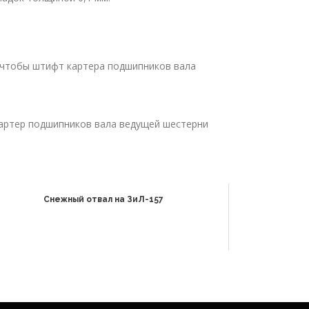
, чтобы штифт картера под­шипников вала
картер подшипников вала ведущей шестерни
Снежный отвал на ЗиЛ-157