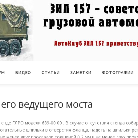
УМ
ВИДЕО
СТАТЬИ
ЗАМЕТКИ
ФОТОГРАФИИ
его ведущего моста
енде ГЛРО модели 689-00 00 . В случае отсутствия стенда со­би
могательные шпильки в отверстия фланца, надеть на шпильки р
не менее двух прокладок толщиной 0,2 мм и не менее двух прок