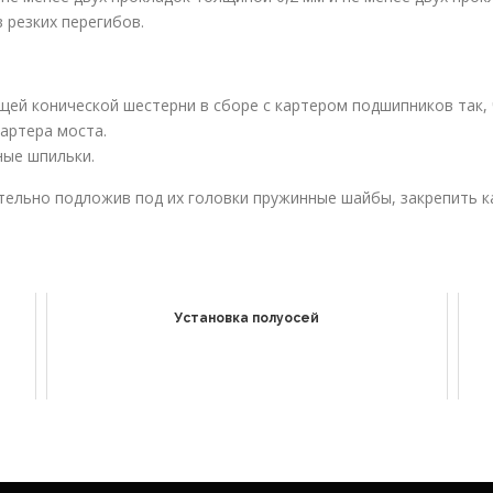
 резких перегибов.
щей кони­ческой шестерни в сборе с картером под­шипников так
артера моста.
ные шпильки.
тельно подложив под их головки пружинные шайбы, закре­пить 
Установка полуосей