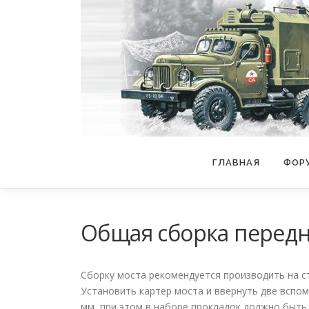
Перейти
к
содержимому
ГЛАВНАЯ
ФОР
Общая сборка передн
Сборку моста рекомендуется произво­дить на ст
Установить картер моста и ввернуть две вспо
мм, при этом в наборе прокладок должно быть 