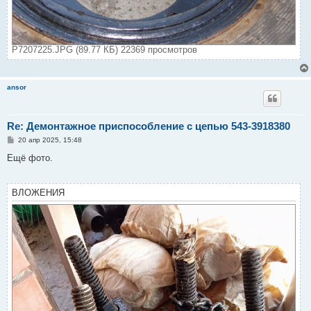
P7207225.JPG (89.77 КБ) 22369 просмотров
ansor
Re: Демонтажное приспособление с цепью 543-3918380
С
20 апр 2025, 15:48
о
о
Ещё фото.
б
щ
е
н
ВЛОЖЕНИЯ
и
е