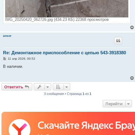
IMG_20250420_062726.jpg (434.23 КБ) 22368 просмотров
ansor
Re: Демонтажное приспособление с цепью 543-3918380
С
11 апр 2026, 00:52
о
о
В наличии.
б
щ
е
н
и
Ответить
е
3 сообщения • Страница
1
из
1
Перейти