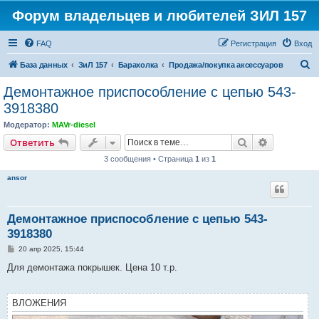
Форум владельцев и любителей ЗИЛ 157
FAQ
Регистрация
Вход
П
База данных
ЗиЛ 157
Барахолка
Продажа/покупка аксессуаров
о
Демонтажное приспособление с цепью 543-
и
3918380
с
Модератор:
MAVr-diesel
к
Поиск
Расширен
Ответить
3 сообщения • Страница
1
из
1
ansor
Демонтажное приспособление с цепью 543-
3918380
С
20 апр 2025, 15:44
о
о
Для демонтажа покрышек. Цена 10 т.р.
б
щ
е
н
ВЛОЖЕНИЯ
и
е