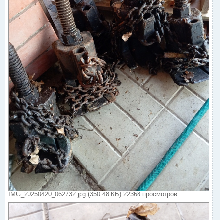
IMG_20250420_062732.jpg (350.48 КБ) 22368 просмотров