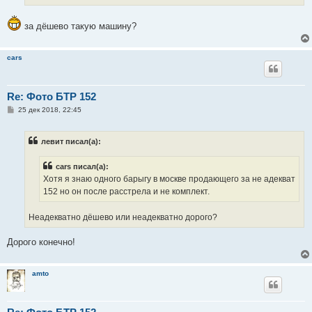
за дёшево такую машину?
cars
Re: Фото БТР 152
С
25 дек 2018, 22:45
о
о
б
левит писал(а):
щ
е
н
cars писал(а):
и
е
Хотя я знаю одного барыгу в москве продающего за не адекват
152 но он после расстрела и не комплект.
Неадекватно дёшево или неадекватно дорого?
Дорого конечно!
amto