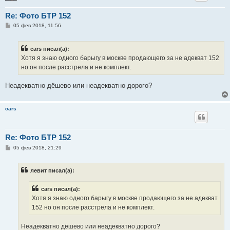
Re: Фото БТР 152
С
05 фев 2018, 11:56
о
о
б
cars писал(а):
щ
е
Хотя я знаю одного барыгу в москве продающего за не адекват 152
н
но он после расстрела и не комплект.
и
е
Неадекватно дёшево или неадекватно дорого?
cars
Re: Фото БТР 152
С
05 фев 2018, 21:29
о
о
б
левит писал(а):
щ
е
н
cars писал(а):
и
е
Хотя я знаю одного барыгу в москве продающего за не адекват
152 но он после расстрела и не комплект.
Неадекватно дёшево или неадекватно дорого?