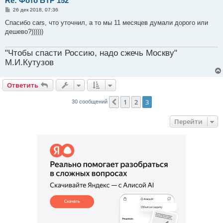
Re: Фото БТР 152
С
26 дек 2018, 07:36
о
о
Спасибо cars, что уточнил, а то мы 11 месяцев думали дорого или
б
дешево?))))))
щ
е
н
"Чтобы спасти Россию, надо сжечь Москву"
и
е
М.И.Кутузов
Ответить
1
2
3
Пред.
30 сообщений
Перейти