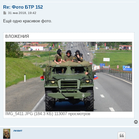
Re: Фото БТР 152
С
31 янв 2018, 19:42
о
о
Ещё одно красивое фото.
б
щ
е
н
ВЛОЖЕНИЯ
и
е
IMG_5411.JPG (184.3 КБ) 113007 просмотров
левит