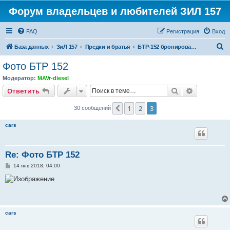
Форум владельцев и любителей ЗИЛ 157
FAQ
Регистрация
Вход
П
База данных
ЗиЛ 157
Предки и братья
БТР-152 бронированный брат
о
Фото БТР 152
и
Модератор:
MAVr-diesel
с
Поиск
Расширен
Ответить
к
1
2
3
Пред.
30 сообщений
cars
Re: Фото БТР 152
С
14 янв 2018, 04:00
о
о
б
щ
е
н
и
cars
е