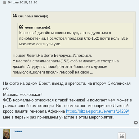
С
04 фев 2018, 13:26
о
о
б
Grunbau писал(а):
щ
е
н
левит писал(а):
и
е
Классный дизайн машины вынуждает задуматься о
приобретении. Посмотрел продажи бтр-152: почти ноль. Всё
москвичи слизнули уже.
Привет Левит.На фото Белорусь..Успокойся.
У нас тебя с таким сараем (152) фсб замучает,не смотря на
дизайн..А вдруг ты приобрел этот броневик с дурным
помыслом..Колеги писали.геморой на свою ...
На фото на одном Брест, выезд и крепости, на втором Смоленская
обл.
Машина московская!
ФСБ нормально относится к такой технике! и помогает чем может в
рамках своей компетенции. Вот совместное мероприятие Лыжный
кросс памяти генерала Афонина
https://bitza-sport.ru/events/14239/
мне в первый раз принимаем участие в этом мероприятии.
левит