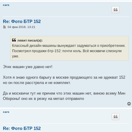
cars
Re: Фото БТР 152
С
04 фев 2018, 13:21
о
о
б
левит писал(а):
щ
е
Классный дизайн машины вынуждает задуматься о приобретении.
н
Посмотрел продажи бтр-152: почти ноль. Всё москвичи слизнули
и
е
уже.
Этих машин уже давно нет!
Хотя я знаю одного барыгу в москве продающего за не адекват 152
но он после расстрела и не комплект.
Да и москвичи тут не причем что этих машин нет, виною всему Мин
Обороны! оно их в резку на метал отправило
cars
Re: Фото БТР 152