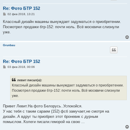
Re: Фото БТР 152
С
02 фев 2018, 13:21
о
о
Классный дизайн машины вынуждает задуматься о приобретении.
б
Посмотрел продажи бтр-152: почти ноль. Всё москвичи слизнули
щ
е
уже.
н
и
е
Grunbau
Re: Фото БТР 152
С
03 фев 2018, 00:06
о
о
б
левит писал(а):
щ
е
Классный дизайн машины вынуждает задуматься о приобретении.
н
Посмотрел продажи бтр-152: почти ноль. Всё москвичи слизнули
и
е
уже.
Привет Левит.На фото Белорусь..Успокойся.
У нас тебя с таким сараем (152) фсб замучает,не смотря на
дизайн..А вдруг ты приобрел этот броневик с дурным
помыслом..Колеги писали.геморой на свою ...