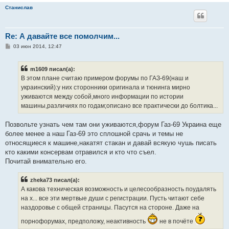
Станислав
Re: А давайте все помолчим...
С
03 июн 2014, 12:47
о
о
б
m1609 писал(а):
щ
е
В этом плане считаю примером форумы по ГАЗ-69(наш и
н
украинский):у них сторонники оригинала и тюнинга мирно
и
е
уживаются между собой,много информации по истории
машины,различиях по годам;описано все практически до болтика...
Позвольте узнать чем там они уживаются,форум Газ-69 Украина еще
более менее а наш Газ-69 это сплошной срачь и темы не
относящиеся к машине,накатят стакан и давай всякую чушь писать
кто какими консервам отравился и кто что съел.
Почитай внимательно его.
zheka73 писал(а):
А какова техническая возможность и целесообразность поудалять
на х... все эти мертвые души с регистрации. Пусть читают себе
наздоровье с общей страницы. Пасутся на стороне. Даже на
порнофорумах, предположу, неактивность
не в почёте