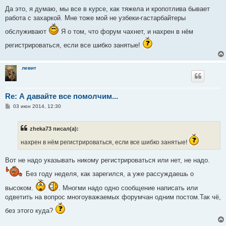
Да это, я думаю, мы все в курсе, как тяжела и кропотлива бывает
работа с захаркой. Мне тоже мой не узбеки-гастарбайтеры
обслуживают
Я о том, что форум чахнет, и нахрен в нём
регистрироваться, если все шибко занятые!
левит
Re: А давайте все помолчим...
С
03 июн 2014, 12:30
о
о
б
zheka73 писал(а):
щ
е
нахрен в нём регистрироваться, если все шибко занятые!
н
и
е
Вот не надо указывать никому регистрироваться или нет, не надо.
Без году неделя, как зарегился, а уже рассуждаешь о
высоком.
. Многми надо одно сообщение написать или
одветить на вопрос многоуважаемых форумчан одним постом.Так чё,
без этого куда?