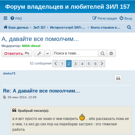
Форум владельцев и любителей ЗИЛ 157
FAQ
Регистрация
Вход
П
База данных
ЗиЛ 157
Интернет-клуб ЗИЛ-157
Книга отзывов и предложений
о
А, давайте все помолчим...
и
Модератор:
MAVr-diesel
с
Поиск
Расширен
Ответить
к
1
2
3
4
5
6
Пред.
След.
52 сообщения
zheka73
Re: А давайте все помолчим...
С
03 июн 2014, 12:09
о
о
б
Храбрый писал(а):
щ
е
а я вот просто не знаю о чем говорить
... ибо рассказать пока не
н
и
о чем, т.к зил до сих пор на переборке застрял - это тяжелая
е
работа