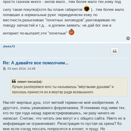
о
просто газонов много - зилов мало...тем более мало тех,кому под
б
щ
силу такая покупка(хотя бы плане габаритов
)...тем более мало
е
попавших в нормальные руки: периодически езжу по
н
и
местности,разыскиваю "почетных зиловодов",разговариваю по
е
поводу запчастей и т.д... и должен заявить: не дай бог они в
интернет по-вылазят,эти "почетные"
zheka73
Re: А давайте все помолчим...
С
03 июн 2014, 14:48
о
о
б
левит писал(а):
щ
е
Лучше разберёмся кого ты называешь "мёртвыми душами" и
н
просишь принести их в жертву ради всевышнего
и
е
Насчёт мертвых душ, этот меткий термин-не моё изобретение. А
друггого, очень уважаемого форумчанина. Я понимаю под ними тех,
кто по три года назад зарегистрировавшись, ни разу ничего не
написал. Считаю, что читать они могут и с общего сайта. Никто их в
информации не ограничивает. Регистрация-то пустая на хрена? Ко
мне если сосед поссать попросится в клозет, я пущу. Но