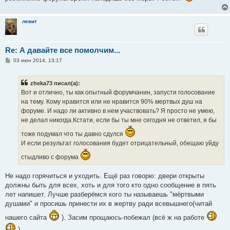
и
е
левит
Re: А давайте все помолчим...
С
03 июн 2014, 13:17
о
о
б
zheka73 писал(а):
щ
е
Вот и отлично, ты как опытный форумчанин, запусти голосование
н
на тему. Кому нравится или не нравится 90% мертвых душ на
и
е
форуме. И надо ли активно в нем участвовать? Я просто не умею,
не делал никогда.Кстати, если бы ты мне сегодня не ответил, я бы
тоже подумал что ты давно сдулся
И если результат голосования будет отрицательный, обещаю уйду
стыдливо с форума
Не надо горячиться и уходить. Ещё раз говорю: двери открыты
должны быть для всех, хоть и для того кто одно сообщение в пять
лет напишет. Лучше разберёмся кого ты называешь "мёртвыми
душами" и просишь принести их в жертву ради всевышнего(читай
нашего сайта
). Засим прощаюсь-побежал (всё ж на работе
).