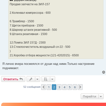
Продаю запчасти на ЗИЛ-157
2.Коленвал компрессора - 600
6.Трамблер - 1500
7.Щиток приборов - 1500
8.Шарнир штанги реактивной - 500
9.Штанга реактивная - 1500
12.Помпа ЗИЛ 157Д - 2300
13.Стеклоочиститель воздушный сл-22 - 500
)
21.Коробка отбора мощности (121-4202015) - 6500
Я лично вчера посмеялся от души над ними.Только настроение
поднимают.
Ответить
1
2
3
4
5
6
Пред.
След.
52 сообщения
Перейти