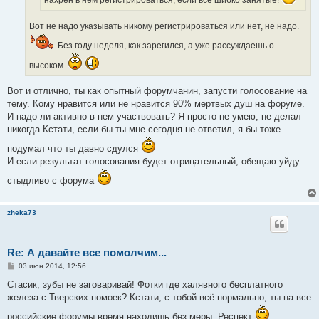
нахрен в нём регистрироваться, если все шибко занятые!
Вот не надо указывать никому регистрироваться или нет, не надо.
Без году неделя, как зарегился, а уже рассуждаешь о
высоком.
Вот и отлично, ты как опытный форумчанин, запусти голосование на
тему. Кому нравится или не нравится 90% мертвых душ на форуме.
И надо ли активно в нем участвовать? Я просто не умею, не делал
никогда.Кстати, если бы ты мне сегодня не ответил, я бы тоже
подумал что ты давно сдулся
И если результат голосования будет отрицательный, обещаю уйду
стыдливо с форума
zheka73
Re: А давайте все помолчим...
С
03 июн 2014, 12:56
о
о
Стасик, зубы не заговаривай! Фотки где халявного бесплатного
б
железа с Тверских помоек? Кстати, с тобой всё нормально, ты на все
щ
е
российские форумы время находишь без меры. Респект
н