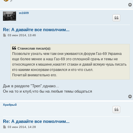
m1609
Re: А давайте все помолчим...
С
03 июн 2014, 13:46
о
о
б
Станислав писал(а):
щ
е
Позвольте узнать чем там они уживаются,форум Газ-69 Украина
н
еще более менее а наш Газ-69 это сплошной срачь и темы не
и
е
относящиеся к машине,накатят стакан и давай всякую чушь писать
кто какими консервам отравился и кто что съел.
Почитай внимательно его.
Дык в разделе "Треп",однако...
Он на то и клуб,что бы на любые темы общаться
Храбрый
Re: А давайте все помолчим...
С
03 июн 2014, 14:28
о