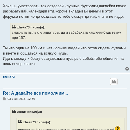
Хочешь участвовать,так создавай клубные футболки,наклейки клуба
разрабатывай,календари итд,короче вкладывай деньги в этот
форум,а потом когда создашь то тебе скажут да нафиг это не надо.
zheka73 писал(а):
смахнуть пыль с клавиатуры, да и забабахать какую-нибудь темку
про 157.
Ты что один на 100 км и нет больше людей,что готов сидеть сутками
в инете и общаться на всякую чушь.
Иди к соседу к брату-свату,возьми пузырь с собой,тебе общения на
весь вечер хватит.
zheka73
Re: А давайте все помолчим...
С
03 июн 2014, 12:50
о
о
б
левит писал(а):
щ
е
н
zheka73 писал(а):
и
е