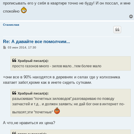
прописывать его у себя в квартире точно не буду! И он поссал, и мне
спокойно
Станислав
Re: А давайте все помолчим...
С
03 июн 2014, 17:30
о
о
б
Храбрый писал(а):
щ
е
просто газонов много - зилов мало...тем более мало
н
и
е
+они все в 90% находятся в деревнях и селах где у колхозника
хватает забот,кроме как в инете сидеть сутками.
Храбрый писал(а):
разыскиваю "почетных зиловодов",разговариваю по поводу
запчастей и т.д... и должен заявить: не дай бог они в интернет по-
вылазят,эти "почетные"
А что,не нравиться их цена?
ррррыч писал(а):