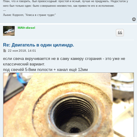
План, что и говорить, был превосходный: простой и ясный, лучше не придумать. Недостаток у
него был только один: было совершенно неизвестно, как привести его в исполнение.
---
Льюис Кэрролл, "Алиса в стране чудес"
MAVr-diesel
Re: Двигатель в один цилиндр.
С
22 ноя 2018, 14:01
о
о
если свеча вкручивается не в саму камеру сгорания - это уже не
б
классический вариант.
щ
е
под свечёй 5-8мм полости + канал ещё 12мм
н
и
е