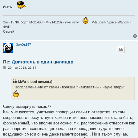
быть.
ЗиЛ-157КГ борт, М-21403, (М-214123) - уже нету...
, Mitsubishi Space Wagon-II
4WD
Сергей
ЗилОк157
Re: Двигатель в один цилиндр.
С
20 ноя 2018, 23:34
о
о
б
MAVr-diesel писал(а):
щ
е
...воспламенение от свечи - вообще " неизвестный науке зверь"
н
и
е
Свечу вывернуть никак??
Как мне кажется, учитывая пропорции свечи и отверстия, то там
скорее всего присутствует камера и тип воспламенения, стало быть,
форкамерный, что вполне возможно, т.к. расположение отверстия как
раз напротив всасывающего клапана и попадание туда топливо-
воздушной смеси очень даже гарантировано... Но в таком случае,