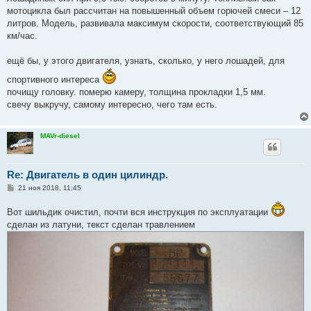
мотоцикла был рассчитан на повышенный объем горючей смеси – 12
литров. Модель, развивала максимум скорости, соответствующий 85
км/час.
ещё бы, у этого двигателя, узнать, сколько, у него лошадей, для
спортивного интереса
почищу головку. померю камеру, толщина прокладки 1,5 мм.
свечу выкручу, самому интересно, чего там есть.
MAVr-diesel
Re: Двигатель в один цилиндр.
С
21 ноя 2018, 11:45
о
о
Вот шильдик очистил, почти вся инструкция по эксплуатации
б
щ
сделан из латуни, текст сделан травлением
е
н
и
е