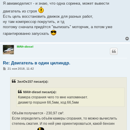
Я авиамоделист - и знаю, что одна соринка, может вывести
двигатель из строя
Есть цель восстановить движок для разных работ,
ну там компрессор покрутить, и тд
поэтому сначала придётся "вылизать" моторчик, а потом уже
гарантированно запускать
MAVr-diesel
Re: Двигатель в один цилиндр.
С
21 ноя 2018, 11:42
о
о
б
ЗилОк157 писал(а):
щ
е
н
MAVr-diesel писал(а):
и
е
Камера сгорания чего то мне напоминает.
диаметр поршня 66,5мм, ход 66,5мм
Объём получается - 230,97 см³.
Если определить объём камеры сгорания, то можно вычислить
степень сжатия. И по ней уже ориентироваться, какой бензин