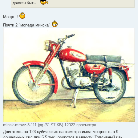
должен быть.
Моща !!
Почти 2 "мопеда минска"
minsk-mmvz-3-111.jpg (61.97 КБ) 12022 просмотра
Двигатель на 123 кубических сантиметра имел мощность в 9
лошадиных сил при 5,5 тыс. оборотов в минуту. Топливный бак