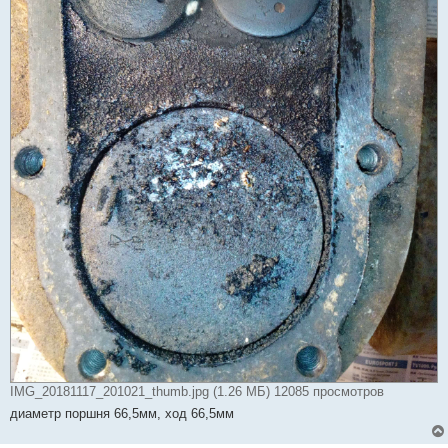
IMG_20181117_201021_thumb.jpg (1.26 МБ) 12085 просмотров
диаметр поршня 66,5мм, ход 66,5мм