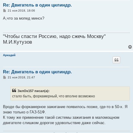
Re: Двигатель в один цилиндр.
С
21 ноя 2018, 18:06
о
о
А,что за мопед минск?
б
щ
е
н
"Чтобы спасти Россию, надо сжечь Москву"
и
е
М.И.Кутузов
Аркадий
Re: Двигатель в один цилиндр.
С
21 ноя 2018, 21:47
о
о
б
ЗилОк157 писал(а):
щ
е
стало быть, форкамерный, что вполне возможно
н
и
е
Вроде бы форкамерное зажигание появилось позже, где-то в 50-х. Я
знаю только о ГАЗ-51Ф.
К тому же применение такой системы зажигания в маломощном
двигателе слишком дорогое удовольствие даже сейчас.