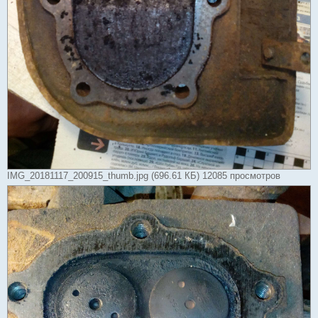
IMG_20181117_200915_thumb.jpg (696.61 КБ) 12085 просмотров