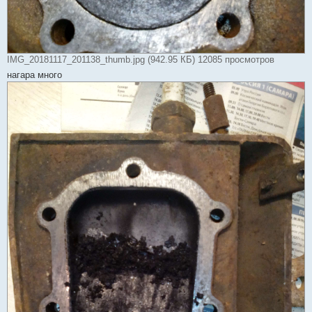
IMG_20181117_201138_thumb.jpg (942.95 КБ) 12085 просмотров
нагара много