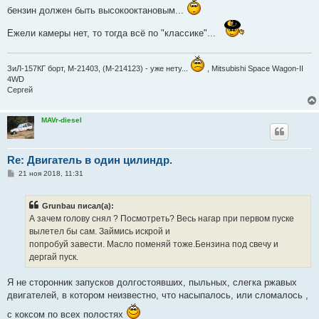
бензин должен быть высокооктановым...
Ежели камеры нет, то тогда всё по "классике"...
ЗиЛ-157КГ борт, М-21403, (М-214123) - уже нету...
, Mitsubishi Space Wagon-II
4WD
Сергей
MAVr-diesel
Re: Двигатель в один цилиндр.
С
21 ноя 2018, 11:31
о
о
б
Grunbau писал(а):
щ
е
А зачем голову снял ? Посмотреть? Весь нагар при первом пуске
н
вылетел бы сам. Займись искрой и
и
е
попробуй завести. Масло поменяй тоже.Бензина под свечу и
дергай пуск.
Я не сторонник запусков долгостоявших, пыльных, слегка ржавых
двигателей, в котором неизвестно, что насыпалось, или сломалось ,
с коксом по всех полостях