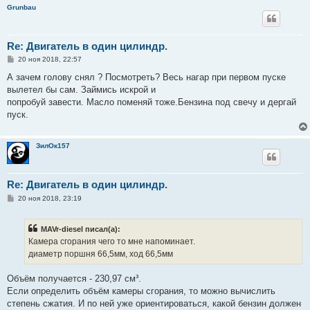
Grunbau
Re: Двигатель в один цилиндр.
С
20 ноя 2018, 22:57
о
о
А зачем голову снял ? Посмотреть? Весь нагар при первом пуске
б
вылетел бы сам. Займись искрой и
щ
е
попробуй завести. Масло поменяй тоже.Бензина под свечу и дергай
н
пуск.
и
е
ЗилОк157
Re: Двигатель в один цилиндр.
С
20 ноя 2018, 23:19
о
о
б
MAVr-diesel писал(а):
щ
е
Камера сгорания чего то мне напоминает.
н
диаметр поршня 66,5мм, ход 66,5мм
и
е
Объём получается - 230,97 см³.
Если определить объём камеры сгорания, то можно вычислить
степень сжатия. И по ней уже ориентироваться, какой бензин должен