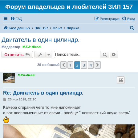
Форум владельцев и любителей ЗИЛ 157
FAQ
Регистрация
Вход
П
База данных
ЗиЛ 157
Опыт
Лирика
о
Двигатель в один цилиндр.
и
Модератор:
MAVr-diesel
с
Поиск
Расширен
Ответить
к
1
2
3
4
Пред.
След.
36 сообщений
MAVr-diesel
Re: Двигатель в один цилиндр.
С
20 ноя 2018, 22:20
о
о
Камера сгорания чего то мне напоминает.
б
а вот воспламенение от свечи - вообще " неизвестный науке зверь"
щ
е
н
и
е