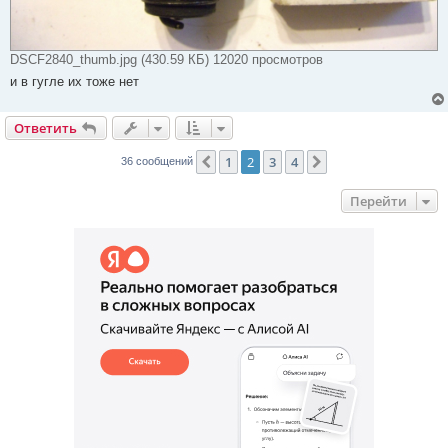
DSCF2840_thumb.jpg (430.59 КБ) 12020 просмотров
и в гугле их тоже нет
Ответить
1
2
3
4
Пред.
След.
36 сообщений
Перейти