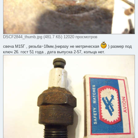
DSCF2844_thumb.jpg (481.7 КБ) 12020 просмотров
свеча М15Г , резьба~18мм,(ниразу не метрическая
) размер под
ключ 26. гост 51 года , дата выпуска 2-57, кольца нет.