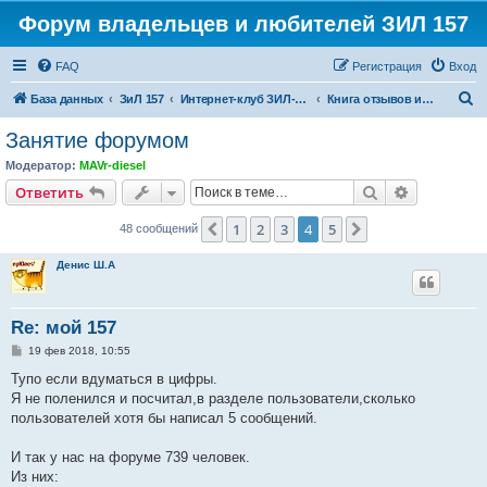
Форум владельцев и любителей ЗИЛ 157
FAQ
Регистрация
Вход
П
База данных
ЗиЛ 157
Интернет-клуб ЗИЛ-157
Книга отзывов и предложений
о
Занятие форумом
и
Модератор:
MAVr-diesel
с
Поиск
Расширен
Ответить
к
1
2
3
4
5
Пред.
След.
48 сообщений
Денис Ш.А
Re: мой 157
С
19 фев 2018, 10:55
о
о
Тупо если вдуматься в цифры.
б
Я не поленился и посчитал,в разделе пользователи,сколько
щ
е
пользователей хотя бы написал 5 сообщений.
н
и
е
И так у нас на форуме 739 человек.
Из них: