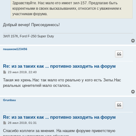
е
Здравствуйте. Нас мало кто имеет зил-157. Предлагаю быть
н
корректными в своих высказываниях, относится с уважением к
и
е
участникам форума.
Добрый вечер! Присоединюсь!
ЗИЛ 157К, Ford F-250 Super Duty
пашаком123456
Re: из за таких как ... противно заходить на форум
С
23 июл 2019, 22:40
о
о
Такая же хрень.Нас так мало кто реально у кого есть Зилы.Нас
б
реальных ценителей мало осталось.
щ
е
н
и
Grunbau
е
Re: из за таких как ... противно заходить на форум
С
26 июл 2019, 01:31
о
о
Спасибо коллеги за мнения. На нашем форуме приветствую
б