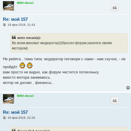
MAVr-diesel
Re: мой 157
С
19 фев 2018, 21:43
о
о
б
amto писал(а):
щ
е
Во всем виноват модератор)))бросил форум,занялся своим
н
мотором)
и
е
Не ребята , тема типа: модератор поговори с нами - нам скучно, - не
пройдёт.
вам просто не видно, как форум чистится потихоньку.
вместо мотора занимаюсь.
мотор не делаю , финансы...
MAVr-diesel
Re: мой 157
С
19 фев 2018, 22:29
о
о
б
Денис Ш.А писал(а):