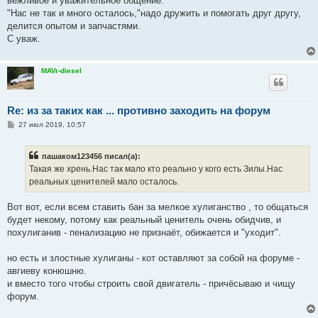
вежливое и уважительное общение.
щ
е
"Нас не так и много осталось,"надо дружить и помогать друг другу,
н
делится опытом и запчастями.
и
е
С уваж.
MAVr-diesel
Re: из за таких как ... противно заходить на форум
С
27 июл 2019, 10:57
о
о
б
пашаком123456 писал(а):
щ
е
Такая же хрень.Нас так мало кто реально у кого есть Зилы.Нас
н
реальных ценителей мало осталось.
и
е
Вот вот, если всем ставить бан за мелкое хулиганство , то общаться
будет некому, потому как реальный ценитель очень обидчив, и
похулиганив - пенализацию не признаёт, обижается и "уходит".
но есть и злостные хулиганы - кот оставляют за собой на форуме -
авгиеву конюшню.
и вместо того чтобы строить свой двигатель - причёсываю и чищу
форум.