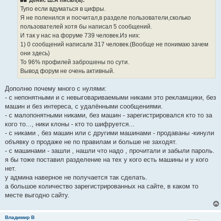
щ
е
Тупо если вдуматься в цифры.
н
Я не поленился и посчитал,в разделе пользователи,сколько
и
е
пользователей хотя бы написал 5 сообщений.
И так у нас на форуме 739 человек.Из них:
1) 0 сообщений написали 317 человек.(Вообще не понимаю зачем
они здесь)
То 96% профилей заброшены по сути.
Вывод форум не очень активный.
Дополню почему много с нулями:
- с непонятными и с невыговариваемыми никами это рекламщики, без
машин и без интереса, с удалёнными сообщениями.
- с малопонятными никами, без машин - зарегистрировался кто то за
кого то..., ники клоны - кто то шифруется...
- с никами , без машин или с другими машинами - продаваны -кинули
объявку о продаже не по правилам и больше не заходят.
- с машинами - зашли , нашли что надо , прочитали и забыли пароль.
я бы тоже поставил разделение на тех у кого есть машины и у кого
нет.
у админа наверное не получается так сделать.
а большое количество зарегистрированных на сайте, в каком то
месте выгодно сайту.
Владимир В