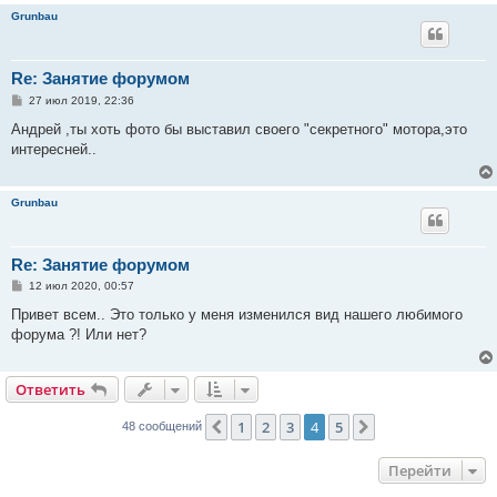
Grunbau
Re: Занятие форумом
С
27 июл 2019, 22:36
о
о
Андрей ,ты хоть фото бы выставил своего "секретного" мотора,это
б
интересней..
щ
е
н
и
Grunbau
е
Re: Занятие форумом
С
12 июл 2020, 00:57
о
о
Привет всем.. Это только у меня изменился вид нашего любимого
б
форума ?! Или нет?
щ
е
н
и
Ответить
е
1
2
3
4
5
Пред.
След.
48 сообщений
Перейти