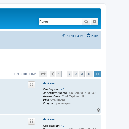
Поиск
Расширенный по
Регистрация
Вход
Страница
11
из
11
1
7
8
9
10
11
Пред.
106 сообщений
…
darkstar
Сообщения:
40
Зарегистрирован:
06 ноя 2016, 09:47
Автомобиль:
Ford Explorer U2
Имя:
Станислав
Откуда:
Красноярск
В
е
р
darkstar
н
у
Сообщения:
40