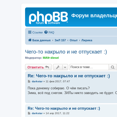
Форум владельце
Ссылки
FAQ
База данных
ЗиЛ 157
Опыт
Лирика
Чего-то накрыло и не отпускает :)
Модератор:
MAVr-diesel
П
Ответить
Re: Чего-то накрыло и не отпускает :)
С
darkstar
»
11 фев 2017, 07:47
о
о
Пока денежку собираю. О чём писать?
б
Зима, всё под снегом. ЗИЛы никто заводить не будет. 
щ
е
н
и
е
Re: Чего-то накрыло и не отпускает :)
С
darkstar
»
14 апр 2017, 11:22
о