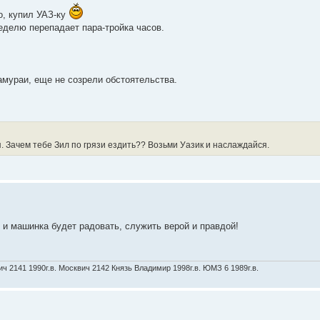
о, купил УАЗ-ку
еделю перепадает пара-тройка часов.
амураи, еще не созрели обстоятельства.
. Зачем тебе Зил по грязи ездить?? Возьми Уазик и наслаждайся.
и машинка будет радовать, служить верой и правдой!
ич 2141 1990г.в. Москвич 2142 Князь Владимир 1998г.в. ЮМЗ 6 1989г.в.