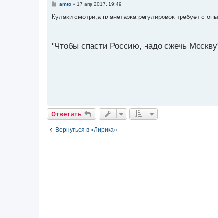
С
amto
»
17 апр 2017, 19:49
о
о
Кулаки смотри,а планетарка регулировок требует с оп
б
щ
е
н
"Чтобы спасти Россию, надо сжечь Москву
и
е
Ответить
Вернуться в «Лирика»