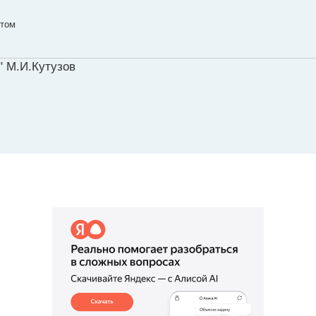
ытом
" М.И.Кутузов