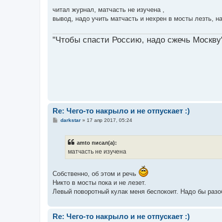
о
о
читал журнал, матчасть не изучена ,
б
вывод, надо учить матчасть и нехрен в мосты лезть, н
щ
е
н
"Чтобы спасти Россию, надо сжечь Москву
и
е
Re: Чего-то накрыло и не отпускает :)
С
darkstar
»
17 апр 2017, 05:24
о
о
б
amto писал(а):
щ
е
матчасть не изучена
н
и
е
Собственно, об этом и речь
Никто в мосты пока и не лезет.
Левый поворотный кулак меня беспокоит. Надо бы разоб
Re: Чего-то накрыло и не отпускает :)