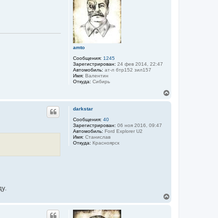
т
ь
с
я
к
н
а
amto
ч
Сообщения:
1245
а
Зарегистрирован:
24 фев 2014, 22:47
л
Автомобиль:
ат-л бтр152 зил157
у
Имя:
Валентин
Откуда:
Сибирь
В
е
р
darkstar
н
у
Сообщения:
40
Зарегистрирован:
06 ноя 2016, 09:47
т
Автомобиль:
Ford Explorer U2
ь
Имя:
Станислав
с
Откуда:
Красноярск
я
к
н
а
ч
а
л
ду.
у
В
е
р
н