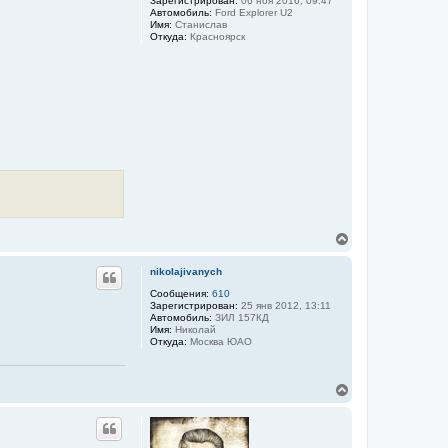
Зарегистрирован:
06 ноя 2016, 09:47
т
Автомобиль:
Ford Explorer U2
ь
Имя:
Станислав
с
Откуда:
Красноярск
я
к
н
а
ч
а
л
у
В
е
р
nikolajivanych
н
у
Сообщения:
610
Зарегистрирован:
25 янв 2012, 13:11
т
Автомобиль:
ЗИЛ 157КД
ь
Имя:
Николай
с
Откуда:
Москва ЮАО
я
к
н
В
а
е
ч
р
а
н
л
у
у