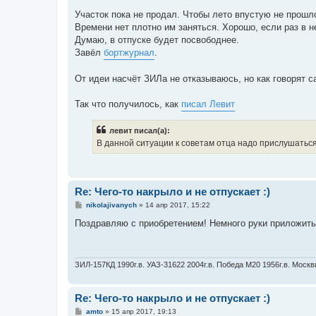
о
Участок пока не продал. Чтобы лето впустую не прошл
б
щ
Времени нет плотно им заняться. Хорошо, если раз в н
е
Думаю, в отпуске будет посвободнее.
н
и
Завёл
бортжурнал
.
е
От идеи насчёт ЗИЛа не отказываюсь, но как говорят с
Так что получилось, как
писал Левит
левит писал(а):
В данной ситуации к советам отца надо прислушаться
Re: Чего-то накрыло и не отпускает :)
С
nikolajivanych
»
14 апр 2017, 15:22
о
о
Поздравляю с приобретением! Немного руки приложить 
б
щ
е
н
и
ЗИЛ-157КД 1990г.в. УАЗ-31622 2004г.в. Победа М20 1956г.в. Москв
е
Re: Чего-то накрыло и не отпускает :)
С
amto
»
15 апр 2017, 19:13