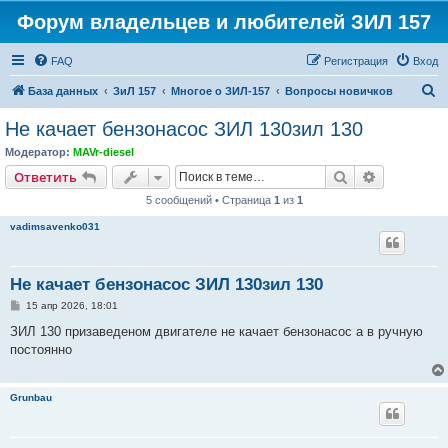
Форум владельцев и любителей ЗИЛ 157
FAQ
Регистрация
Вход
П
База данных
ЗиЛ 157
Многое о ЗИЛ-157
Вопросы новичков
о
Не качает бензонасос ЗИЛ 130зил 130
и
Модератор:
MAVr-diesel
с
Поиск
Расширен
Ответить
к
5 сообщений • Страница
1
из
1
vadimsavenko031
Не качает бензонасос ЗИЛ 130зил 130
С
15 апр 2026, 18:01
о
о
ЗИЛ 130 призаведеном двигателе не качает бензонасос а в ручную
б
постоянно
щ
е
н
и
Grunbau
е