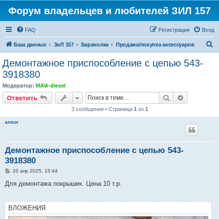
Форум владельцев и любителей ЗИЛ 157
FAQ
Регистрация
Вход
П
База данных
ЗиЛ 157
Барахолка
Продажа/покупка аксессуаров
о
Демонтажное приспособление с цепью 543-
и
3918380
с
Модератор:
MAVr-diesel
к
Поиск
Расширен
Ответить
3 сообщения • Страница
1
из
1
ansor
Демонтажное приспособление с цепью 543-
3918380
С
20 апр 2025, 15:44
о
о
Для демонтажа покрышек. Цена 10 т.р.
б
щ
е
н
ВЛОЖЕНИЯ
и
е