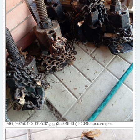
IMG_20250420_062732.jpg (350.48 КБ) 22345 просмотров