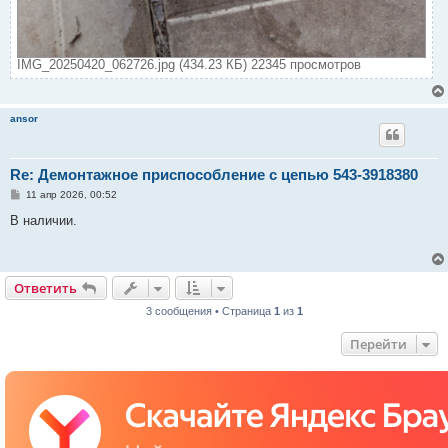
IMG_20250420_062726.jpg (434.23 КБ) 22345 просмотров
ansor
Re: Демонтажное приспособление с цепью 543-3918380
С
11 апр 2026, 00:52
о
о
В наличии.
б
щ
е
н
и
Ответить
е
3 сообщения • Страница
1
из
1
Перейти