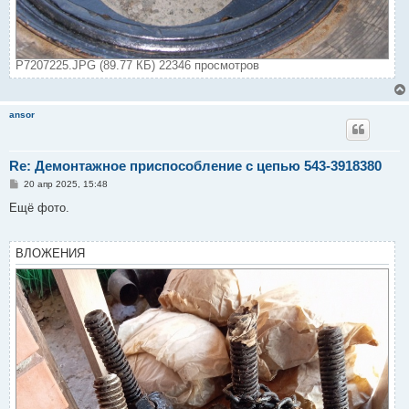
P7207225.JPG (89.77 КБ) 22346 просмотров
ansor
Re: Демонтажное приспособление с цепью 543-3918380
С
20 апр 2025, 15:48
о
о
Ещё фото.
б
щ
е
н
ВЛОЖЕНИЯ
и
е