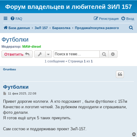
Форум владельцев и любителей ЗИЛ 157
FAQ
Регистрация
Вход
П
База данных
ЗиЛ 157
Барахолка
Продажа/покупка разного
о
Футболки
и
Модератор:
MAVr-diesel
с
Поиск
Расширен
Ответить
к
1 сообщение • Страница
1
из
1
Grunbau
Футболки
С
11 фев 2025, 22:08
о
о
Привет дорогие коллеги. А кто подскажет , были футболки с 157м
б
Качество и логотип четкий. За рубежем подходили и спрашивали,
щ
е
фото делали.
н
Я готов ещё штук 5 таких прикупить.
и
е
Сам состою и поддерживаю проект ЗиЛ-157.