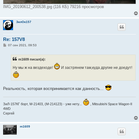
IMG_20190612_200538.jpg (116 КБ) 79216 просмотров
ЗилОк157
Re: 157V8
С
07 сен 2021, 09:53
о
о
б
m1609 писал(а):
щ
е
Ну мы ж на вездеходе!
И застрянем там,куда другие не доедут!
н
и
е
Реальность, которая воспринимается как данность...
ЗиЛ-157КГ борт, М-21403, (М-214123) - уже нету...
, Mitsubishi Space Wagon-II
4WD
Сергей
m1609