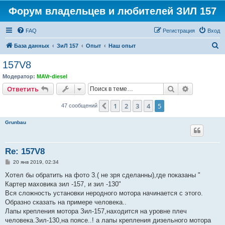
Форум владельцев и любителей ЗИЛ 157
FAQ
Регистрация
Вход
П
База данных
ЗиЛ 157
Опыт
Наш опыт
о
157V8
и
Модератор:
MAVr-diesel
с
Поиск
Расширен
Ответить
к
1
2
3
4
5
Пред.
47 сообщений
Grunbau
Re: 157V8
С
20 янв 2019, 02:34
о
о
Хотел бы обратить на фото 3.( не зря сделанны),где показаны "
б
Картер маховика зил -157, и зил -130"
щ
е
Вся сложность установки неродного мотора начинается с этого.
н
Образно сказать на примере человека..
и
е
Лапы крепления мотора Зил-157,находится на уровне плеч
человека.Зил-130,на поясе..! а лапы крепления дизельного мотора