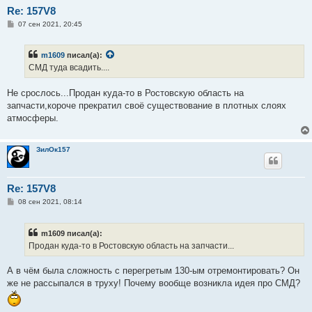
Re: 157V8
С
07 сен 2021, 20:45
о
о
б
m1609
писал(а):
щ
е
СМД туда всадить....
н
и
е
Не срослось...Продан куда-то в Ростовскую область на
запчасти,короче прекратил своё существование в плотных слоях
атмосферы.
ЗилОк157
Re: 157V8
С
08 сен 2021, 08:14
о
о
б
m1609 писал(а):
щ
е
Продан куда-то в Ростовскую область на запчасти...
н
и
е
А в чём была сложность с перегретым 130-ым отремонтировать? Он
же не рассыпался в труху! Почему вообще возникла идея про СМД?