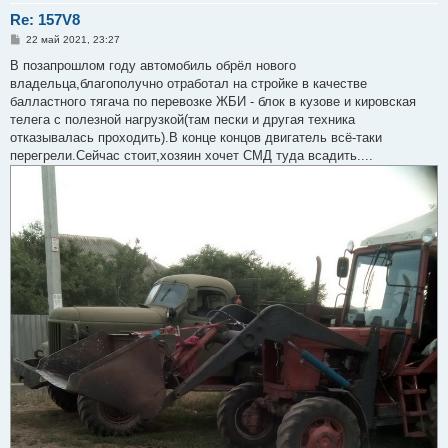
Re: 157V8
С
22 май 2021, 23:27
о
о
В позапрошлом году автомобиль обрёл нового
б
владельца,благополучно отработал на стройке в качестве
щ
е
балластного тягача по перевозке ЖБИ - блок в кузове и кировская
н
телега с полезной нагрузкой(там пески и другая техника
и
е
отказывалась проходить).В конце концов двигатель всё-таки
перегрели.Сейчас стоит,хозяин хочет СМД туда всадить....