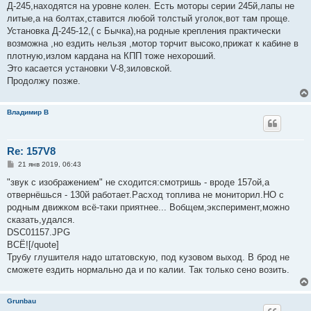
Д-245,находятся на уровне колен. Есть моторы серии 245й,лапы не
литые,а на болтах,ставится любой толстый уголок,вот там проще.
Установка Д-245-12,( с Бычка),на родные крепления практически
возможна ,но ездить нельзя ,мотор торчит высоко,прижат к кабине в
плотную,излом кардана на КПП тоже нехороший.
Это касается установки V-8,зиловской.
Продолжу позже.
Владимир В
Re: 157V8
С
21 янв 2019, 06:43
о
о
"звук с изображением" не сходится:смотришь - вроде 157ой,а
б
отвернёшься - 130й работает.Расход топлива не мониторил.НО с
щ
е
родным движком всё-таки приятнее... Вобщем,эксперимент,можно
н
сказать,удался.
и
е
DSC01157.JPG
ВСЁ![/quote]
Трубу глушителя надо штатовскую, под кузовом выход. В брод не
сможете ездить нормально да и по калии. Так только сено возить.
Grunbau