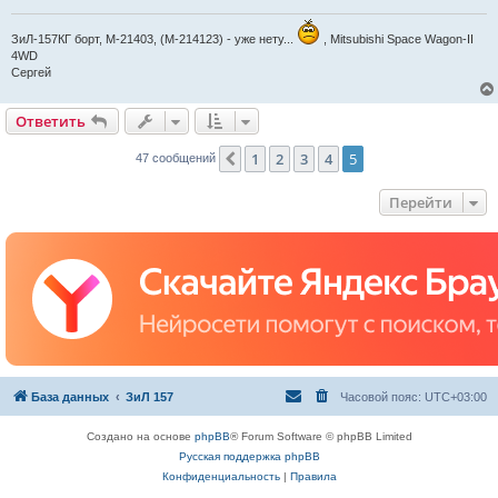
ЗиЛ-157КГ борт, М-21403, (М-214123) - уже нету...
, Mitsubishi Space Wagon-II
4WD
Сергей
Ответить
1
2
3
4
5
Пред.
47 сообщений
Перейти
База данных
ЗиЛ 157
Часовой пояс:
UTC+03:00
Создано на основе
phpBB
® Forum Software © phpBB Limited
Русская поддержка phpBB
Конфиденциальность
|
Правила