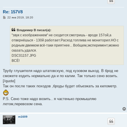
Re: 157V8
С
22 янв 2019, 18:20
о
о
б
Владимир В писал(а):
щ
е
"звук с изображением" не сходится:смотришь - вроде 157ой,а
н
отвернёшься - 130й работает.Расход топлива не мониторил.НО с
и
е
родным движком всё-таки приятнее... Вобщем,эксперимент,можно
сказать,удался.
DSC01157.JPG
ВСЁ!
Трубу глушителя надо штатовскую, под кузовом выход. В брод не
сможете ездить нормально да и по калии. Так только сено возить.
[/quote]
Так он после таких походов ,броды будет объезжать за километр.
P.S. Сено тоже надо возить.. я частенько промышляю
летом,перевозом сена.
m1609