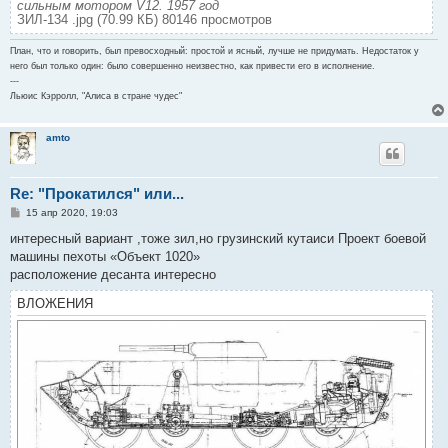
сильным мотором V12. 1957 год
ЗИЛ-134 .jpg (70.99 КБ) 80146 просмотров
План, что и говорить, был превосходный: простой и ясный, лучше не придумать. Недостаток у
него был только один: было совершенно неизвестно, как привести его в исполнение.
---
Льюис Кэрролл, "Алиса в стране чудес"
amto
Re: "Прокатился" или...
С
15 апр 2020, 19:03
о
о
интересный вариант ,тоже зил,но грузинский кутаиси Проект боевой
б
машины пехоты «Объект 1020»
щ
е
расположение десанта интересно
н
и
ВЛОЖЕНИЯ
е