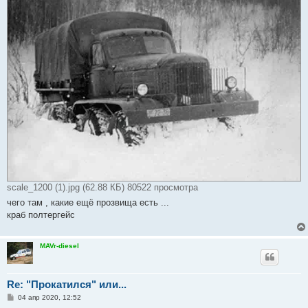
scale_1200 (1).jpg (62.88 КБ) 80522 просмотра
чего там , какие ещё прозвища есть ...
краб полтергейс
MAVr-diesel
Re: "Прокатился" или...
С
04 апр 2020, 12:52
о