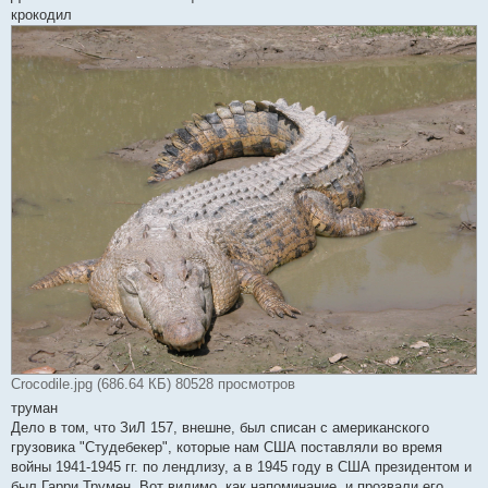
крокодил
Crocodile.jpg (686.64 КБ) 80528 просмотров
труман
Дело в том, что ЗиЛ 157, внешне, был списан с американского
грузовика "Студебекер", которые нам США поставляли во время
войны 1941-1945 гг. по лендлизу, а в 1945 году в США президентом и
был Гарри Трумен. Вот видимо, как напоминание, и прозвали его