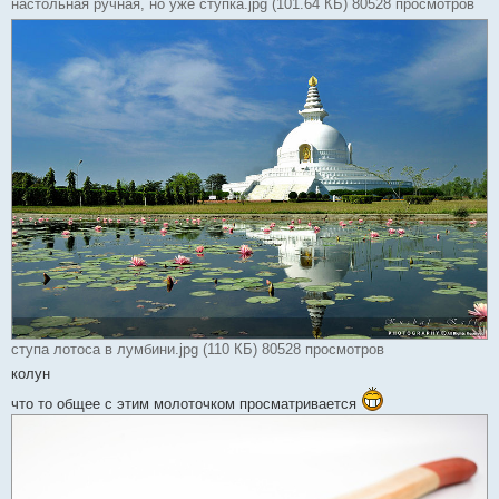
настольная ручная, но уже ступка.jpg (101.64 КБ) 80528 просмотров
ступа лотоса в лумбини.jpg (110 КБ) 80528 просмотров
колун
что то общее с этим молоточком просматривается