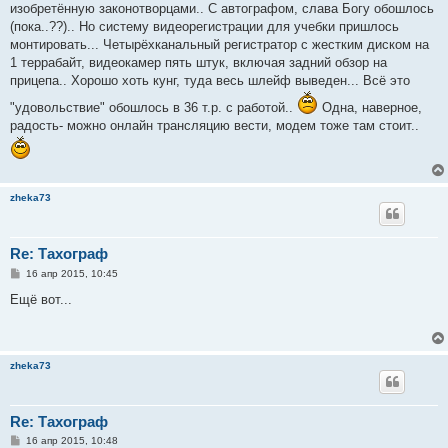
изобретённую законотворцами.. С автографом, слава Богу обошлось
(пока..??).. Но систему видеорегистрации для учебки пришлось
монтировать... Четырёхканальный регистратор с жестким диском на
1 террабайт, видеокамер пять штук, включая задний обзор на
прицепа.. Хорошо хоть кунг, туда весь шлейф выведен... Всё это
"удовольствие" обошлось в 36 т.р. с работой..
Одна, наверное,
радость- можно онлайн трансляцию вести, модем тоже там стоит..
zheka73
Re: Тахограф
С
16 апр 2015, 10:45
о
о
Ещё вот...
б
щ
е
н
и
zheka73
е
Re: Тахограф
С
16 апр 2015, 10:48