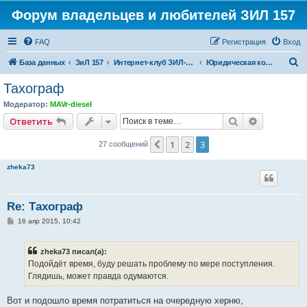
Форум владельцев и любителей ЗИЛ 157
FAQ
Регистрация
Вход
П
База данных
ЗиЛ 157
Интернет-клуб ЗИЛ-157
Юридическая консультация
о
Тахограф
и
Модератор:
MAVr-diesel
с
Поиск
Расширен
Ответить
к
1
2
3
Пред.
27 сообщений
zheka73
Re: Тахограф
С
16 апр 2015, 10:42
о
о
б
zheka73 писал(а):
щ
е
Подойдёт время, буду решать проблему по мере поступления.
н
Глядишь, может правда одумаются.
и
е
Вот и подошло время потратиться на очередную херню,