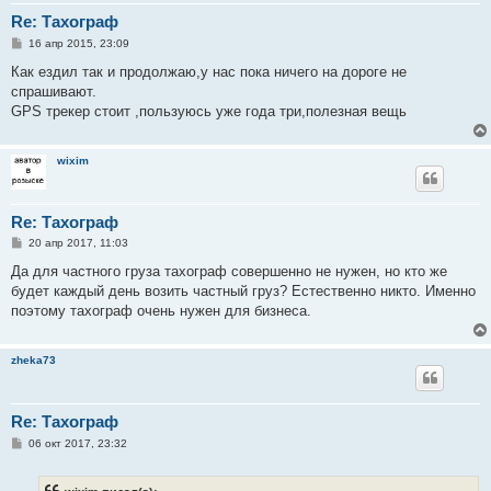
Re: Тахограф
С
16 апр 2015, 23:09
о
о
Как ездил так и продолжаю,у нас пока ничего на дороге не
б
спрашивают.
щ
е
GPS трекер стоит ,пользуюсь уже года три,полезная вещь
н
и
е
wixim
Re: Тахограф
С
20 апр 2017, 11:03
о
о
Да для частного груза тахограф совершенно не нужен, но кто же
б
будет каждый день возить частный груз? Естественно никто. Именно
щ
е
поэтому тахограф очень нужен для бизнеса.
н
и
е
zheka73
Re: Тахограф
С
06 окт 2017, 23:32
о
о
б