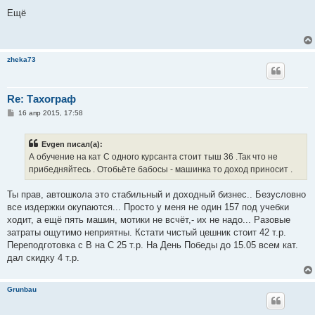
о
о
Ещё
б
щ
е
н
и
zheka73
е
Re: Тахограф
С
16 апр 2015, 17:58
о
о
б
Evgen писал(а):
щ
е
А обучение на кат С одного курсанта стоит тыш 36 .Так что не
н
прибедняйтесь . Отобьёте бабосы - машинка то доход приносит .
и
е
Ты прав, автошкола это стабильный и доходный бизнес.. Безусловно
все издержки окупаются... Просто у меня не один 157 под учебки
ходит, а ещё пять машин, мотики не всчёт,- их не надо... Разовые
затраты ощутимо неприятны. Кстати чистый цешник стоит 42 т.р.
Переподготовка с В на С 25 т.р. На День Победы до 15.05 всем кат.
дал скидку 4 т.р.
Grunbau