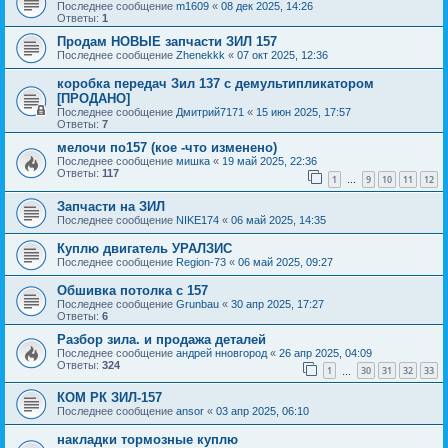
Последнее сообщение
m1609
«
08 дек 2025, 14:26
Ответы:
1
Продам НОВЫЕ запчасти ЗИЛ 157
Последнее сообщение
Zhenekkk
«
07 окт 2025, 12:36
коробка передач Зил 137 с демультипликатором
[ПРОДАНО]
Последнее сообщение
Дмитрий7171
«
15 июн 2025, 17:57
Ответы:
7
мелочи по157 (кое -что изменено)
Последнее сообщение
мишка
«
19 май 2025, 22:36
Ответы:
117
1
9
10
11
12
…
Запчасти на ЗИЛ
Последнее сообщение
NIKE174
«
06 май 2025, 14:35
Куплю двигатель УРАЛЗИС
Последнее сообщение
Region-73
«
06 май 2025, 09:27
Обшивка потолка с 157
Последнее сообщение
Grunbau
«
30 апр 2025, 17:27
Ответы:
6
Разбор зила. и продажа деталей
Последнее сообщение
андрей нновгород
«
26 апр 2025, 04:09
Ответы:
324
1
30
31
32
33
…
КОМ РК ЗИЛ-157
Последнее сообщение
ansor
«
03 апр 2025, 06:10
накладки тормозные куплю