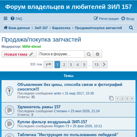
Форум владельцев и любителей ЗИЛ 157
FAQ
Регистрация
Вход
П
База данных
ЗиЛ 157
Барахолка
Продажа/покупка запчастей
о
Продажа/покупка запчастей
и
Модератор:
MAVr-diesel
с
Поиск
Расширенный пои
Новая тема
к
Страница
1
из
13
1
2
3
4
5
13
След.
305 тем
…
Темы
Объявления без цены, способа связи и фотографий
сносятся!!!
Последнее сообщение
amto
«
31 мар 2017, 15:30
Ответы:
31
1
2
3
4
Удлинитель рамы 157
Последнее сообщение
Степанн
«
23 июл 2026, 21:24
Ответы:
3
Куплю фильтр воздушный ЗИЛ-157
Последнее сообщение
Region-73
«
25 фев 2026, 10:21
Табличка "Инструкция по пользованию лебедкой"