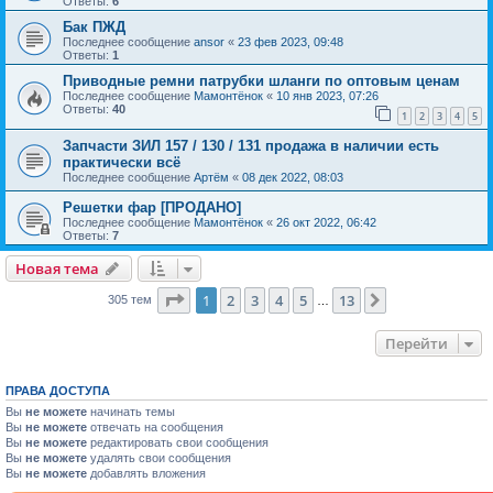
Ответы:
6
Бак ПЖД
Последнее сообщение
ansor
«
23 фев 2023, 09:48
Ответы:
1
Приводные ремни патрубки шланги по оптовым ценам
Последнее сообщение
Мамонтёнок
«
10 янв 2023, 07:26
Ответы:
40
1
2
3
4
5
Запчасти ЗИЛ 157 / 130 / 131 продажа в наличии есть
практически всё
Последнее сообщение
Артём
«
08 дек 2022, 08:03
Решетки фар [ПРОДАНО]
Последнее сообщение
Мамонтёнок
«
26 окт 2022, 06:42
Ответы:
7
Новая тема
Страница
1
из
13
1
2
3
4
5
13
След.
305 тем
…
Перейти
ПРАВА ДОСТУПА
Вы
не можете
начинать темы
Вы
не можете
отвечать на сообщения
Вы
не можете
редактировать свои сообщения
Вы
не можете
удалять свои сообщения
Вы
не можете
добавлять вложения