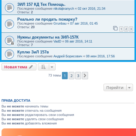
ЗИЛ 157 КД Тех Помощь.
Последнее сообщение
nikolajivanych
«
02 окт 2016, 21:34
Ответы:
2
Реально ли продать пожарку?
Последнее сообщение
Grunbau
«
07 авг 2016, 01:45
Ответы:
20
1
2
3
Нужны документы на ЗИЛ-157К
Последнее сообщение
VadD
«
06 авг 2016, 14:11
Ответы:
7
Куплю ЗиЛ 157в
Последнее сообщение
Андрей Борисович
«
08 июн 2016, 17:56
Новая тема
1
2
3
След.
73 темы
Перейти
ПРАВА ДОСТУПА
Вы
не можете
начинать темы
Вы
не можете
отвечать на сообщения
Вы
не можете
редактировать свои сообщения
Вы
не можете
удалять свои сообщения
Вы
не можете
добавлять вложения