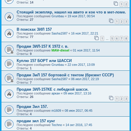
Ответы:
14
1
2
Стоящий экзепляр, нашел на авито и кое что в мет-ломе.
Последнее сообщение
Grunbau
«
19 ноя 2017, 00:54
Ответы:
27
1
2
3
В поисках ЗИЛ 157
Последнее сообщение
Sasha1587
«
16 ноя 2017, 22:21
Ответы:
77
1
5
6
7
8
…
Продам ЗИЛ-157 К 1972 г. в.
Последнее сообщение
MAVr-diesel
«
01 ноя 2017, 11:54
Ответы:
9
Куплю 157 БОРТ или ШАССИ
Последнее сообщение
Grunbau
«
22 сен 2017, 13:09
Ответы:
1
Продам ЗиЛ 157 бортовой с тентом (брезент СССР)
Последнее сообщение
Sasha1587
«
06 июл 2017, 22:19
Ответы:
7
Продам ЗИЛ-157КЕ с лебедкой шасси.
Последнее сообщение
аркан
«
09 июн 2017, 13:16
Ответы:
26
1
2
3
Продам Зил 157.
Последнее сообщение
m1609
«
08 июн 2017, 06:45
Ответы:
4
продам зил 157 кунг
Последнее сообщение
Techno
«
14 окт 2016, 17:45
Ответы:
4