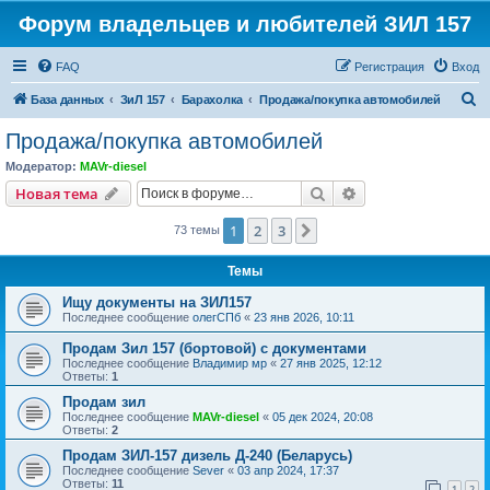
Форум владельцев и любителей ЗИЛ 157
FAQ
Регистрация
Вход
П
База данных
ЗиЛ 157
Барахолка
Продажа/покупка автомобилей
о
Продажа/покупка автомобилей
и
Модератор:
MAVr-diesel
с
Поиск
Расширенный пои
Новая тема
к
1
2
3
След.
73 темы
Темы
Ищу документы на ЗИЛ157
Последнее сообщение
олегСПб
«
23 янв 2026, 10:11
Продам Зил 157 (бортовой) с документами
Последнее сообщение
Владимир мр
«
27 янв 2025, 12:12
Ответы:
1
Продам зил
Последнее сообщение
MAVr-diesel
«
05 дек 2024, 20:08
Ответы:
2
Продам ЗИЛ-157 дизель Д-240 (Беларусь)
Последнее сообщение
Sever
«
03 апр 2024, 17:37
Ответы:
11
1
2