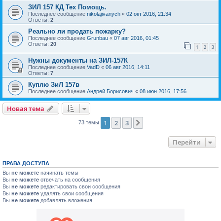
ЗИЛ 157 КД Тех Помощь.
Последнее сообщение
nikolajivanych
«
02 окт 2016, 21:34
Ответы:
2
Реально ли продать пожарку?
Последнее сообщение
Grunbau
«
07 авг 2016, 01:45
Ответы:
20
1
2
3
Нужны документы на ЗИЛ-157К
Последнее сообщение
VadD
«
06 авг 2016, 14:11
Ответы:
7
Куплю ЗиЛ 157в
Последнее сообщение
Андрей Борисович
«
08 июн 2016, 17:56
Новая тема
1
2
3
След.
73 темы
Перейти
ПРАВА ДОСТУПА
Вы
не можете
начинать темы
Вы
не можете
отвечать на сообщения
Вы
не можете
редактировать свои сообщения
Вы
не можете
удалять свои сообщения
Вы
не можете
добавлять вложения