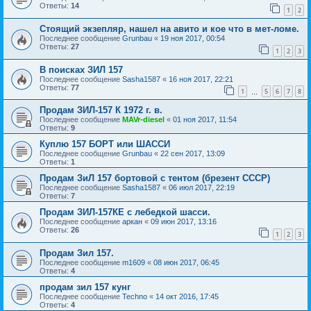
Ответы:
14
1
2
Стоящий экзепляр, нашел на авито и кое что в мет-ломе.
Последнее сообщение
Grunbau
«
19 ноя 2017, 00:54
Ответы:
27
1
2
3
В поисках ЗИЛ 157
Последнее сообщение
Sasha1587
«
16 ноя 2017, 22:21
Ответы:
77
1
5
6
7
8
…
Продам ЗИЛ-157 К 1972 г. в.
Последнее сообщение
MAVr-diesel
«
01 ноя 2017, 11:54
Ответы:
9
Куплю 157 БОРТ или ШАССИ
Последнее сообщение
Grunbau
«
22 сен 2017, 13:09
Ответы:
1
Продам ЗиЛ 157 бортовой с тентом (брезент СССР)
Последнее сообщение
Sasha1587
«
06 июл 2017, 22:19
Ответы:
7
Продам ЗИЛ-157КЕ с лебедкой шасси.
Последнее сообщение
аркан
«
09 июн 2017, 13:16
Ответы:
26
1
2
3
Продам Зил 157.
Последнее сообщение
m1609
«
08 июн 2017, 06:45
Ответы:
4
продам зил 157 кунг
Последнее сообщение
Techno
«
14 окт 2016, 17:45
Ответы:
4