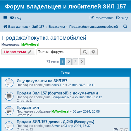
Форум владельцев и любителей ЗИЛ 157
FAQ
Регистрация
Вход
П
База данных
ЗиЛ 157
Барахолка
Продажа/покупка автомобилей
о
Продажа/покупка автомобилей
и
Модератор:
MAVr-diesel
с
Поиск
Расширенный пои
Новая тема
к
1
2
3
След.
73 темы
Темы
Ищу документы на ЗИЛ157
Последнее сообщение
олегСПб
«
23 янв 2026, 10:11
Продам Зил 157 (бортовой) с документами
Последнее сообщение
Владимир мр
«
27 янв 2025, 12:12
Ответы:
1
Продам зил
Последнее сообщение
MAVr-diesel
«
05 дек 2024, 20:08
Ответы:
2
Продам ЗИЛ-157 дизель Д-240 (Беларусь)
Последнее сообщение
Sever
«
03 апр 2024, 17:37
Ответы:
11
1
2