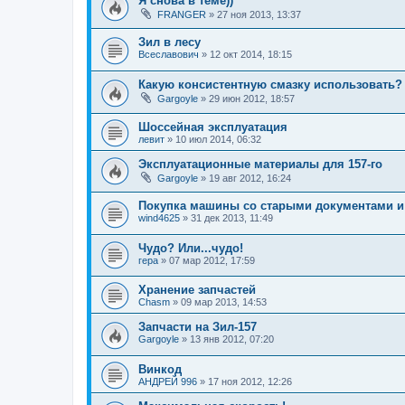
Я снова в теме))
FRANGER
»
27 ноя 2013, 13:37
Зил в лесу
Всеславович
»
12 окт 2014, 18:15
Какую консистентную смазку использовать?
Gargoyle
»
29 июн 2012, 18:57
Шоссейная эксплуатация
левит
»
10 июл 2014, 06:32
Эксплуатационные материалы для 157-го
Gargoyle
»
19 авг 2012, 16:24
Покупка машины со старыми документами 
wind4625
»
31 дек 2013, 11:49
Чудо? Или...чудо!
гера
»
07 мар 2012, 17:59
Хранение запчастей
Chasm
»
09 мар 2013, 14:53
Запчасти на Зил-157
Gargoyle
»
13 янв 2012, 07:20
Винкод
АНДРЕЙ 996
»
17 ноя 2012, 12:26