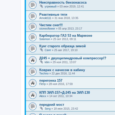
Неисправность бензонасоса
угрюмый
»
03 июн 2019, 12:41
Реактивные тяги
Arnold111
»
31 янв 2018, 13:35
Чистим снег!!!
stonesflower
»
05 апр 2013, 23:17
Карбюратор ГАЗ 53 на Мармоне
Solomon
»
25 окт 2013, 09:11
Кунг старого образца зимой
Свят
»
25 авг 2017, 19:10
Д245 + двухцилиндровый компрессор!?
klim
»
29 ноя 2011, 13:07
Коврик с начесом в кабину
Techno
»
22 дек 2016, 11:44
перегонка 157
Пётр
»
28 ноя 2016, 17:59
КПП ЗИЛ-157+Д-245 на ЗИЛ-130
Alexx
»
14 окт 2011, 10:34
передний мост
Serg
»
18 июн 2015, 23:42