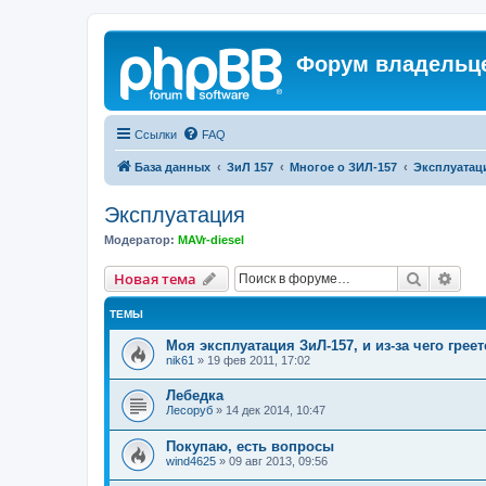
Форум владельце
Ссылки
FAQ
База данных
ЗиЛ 157
Многое о ЗИЛ-157
Эксплуатац
Эксплуатация
Модератор:
MAVr-diesel
Поиск
Рас
Новая тема
ТЕМЫ
Моя эксплуатация ЗиЛ-157, и из-за чего грее
nik61
»
19 фев 2011, 17:02
Лебедка
Лесоруб
»
14 дек 2014, 10:47
Покупаю, есть вопросы
wind4625
»
09 авг 2013, 09:56