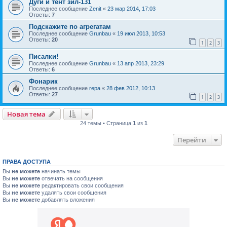
Дуги и тент зил-131
Последнее сообщение
Zenit
«
23 мар 2014, 17:03
Ответы:
7
Подскажите по агрегатам
Последнее сообщение
Grunbau
«
19 июл 2013, 10:53
Ответы:
20
1
2
3
Писалки!
Последнее сообщение
Grunbau
«
13 апр 2013, 23:29
Ответы:
6
Фонарик
Последнее сообщение
гера
«
28 фев 2012, 10:13
Ответы:
27
1
2
3
Новая тема
24 темы • Страница
1
из
1
Перейти
ПРАВА ДОСТУПА
Вы
не можете
начинать темы
Вы
не можете
отвечать на сообщения
Вы
не можете
редактировать свои сообщения
Вы
не можете
удалять свои сообщения
Вы
не можете
добавлять вложения