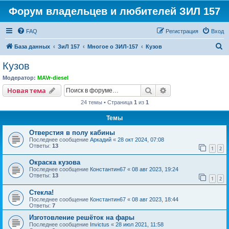
Форум владельцев и любителей ЗИЛ 157
FAQ
Регистрация
Вход
П
База данных
ЗиЛ 157
Многое о ЗИЛ-157
Кузов
о
Кузов
и
Модератор:
MAVr-diesel
с
Поиск
Расширенный пои
Новая тема
к
24 темы • Страница
1
из
1
Темы
Отверстия в полу кабины
Последнее сообщение
Аркадий
«
28 окт 2024, 07:08
Ответы:
13
1
2
Окраска кузова
Последнее сообщение
Константин67
«
08 авг 2023, 19:24
Ответы:
13
1
2
Стекла!
Последнее сообщение
Константин67
«
08 авг 2023, 18:44
Ответы:
7
Изготовление решёток на фары
Последнее сообщение
Invictus
«
28 июл 2021, 11:58