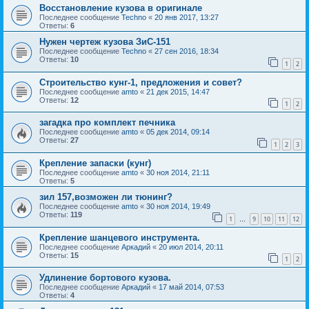
Восстановление кузова в оригинале
Последнее сообщение
Techno
«
20 янв 2017, 13:27
Ответы:
6
Нужен чертеж кузова ЗиС-151
Последнее сообщение
Techno
«
27 сен 2016, 18:34
Ответы:
10
1
2
Строительство кунг-1, предложения и совет?
Последнее сообщение
amto
«
21 дек 2015, 14:47
Ответы:
12
1
2
загадка про комплект печника
Последнее сообщение
amto
«
05 дек 2014, 09:14
Ответы:
27
1
2
3
Крепление запаски (кунг)
Последнее сообщение
amto
«
30 ноя 2014, 21:11
Ответы:
5
зил 157,возможен ли тюнинг?
Последнее сообщение
amto
«
30 ноя 2014, 19:49
Ответы:
119
1
9
10
11
12
…
Крепление шанцевого инструмента.
Последнее сообщение
Аркадий
«
20 июл 2014, 20:11
Ответы:
15
1
2
Удлинение бортового кузова.
Последнее сообщение
Аркадий
«
17 май 2014, 07:53
Ответы:
4