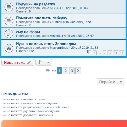
Подушки на раздатку
Последнее сообщение
SEGA
«
12 авг 2019, 09:03
Ответы:
5
Помогите опознать лебедку
Последнее сообщение
Grunbau
«
15 июл 2019, 00:02
Ответы:
7
сму на фары
Последнее сообщение
Arnold111
«
25 июн 2019, 23:49
Нужно помочь стать Зиловодом
Последнее сообщение
Мамонтёнок
«
20 май 2019, 21:33
Ответы:
112
1
9
10
11
12
…
Новая тема
1
2
3
След.
69 тем
Перейти
ПРАВА ДОСТУПА
Вы
не можете
начинать темы
Вы
не можете
отвечать на сообщения
Вы
не можете
редактировать свои сообщения
Вы
не можете
удалять свои сообщения
Вы
не можете
добавлять вложения