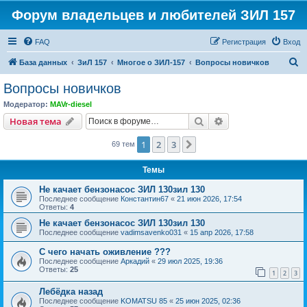
Форум владельцев и любителей ЗИЛ 157
FAQ
Регистрация
Вход
П
База данных
ЗиЛ 157
Многое о ЗИЛ-157
Вопросы новичков
о
Вопросы новичков
и
Модератор:
MAVr-diesel
с
Поиск
Расширенный пои
Новая тема
к
1
2
3
След.
69 тем
Темы
Не качает бензонасос ЗИЛ 130зил 130
Последнее сообщение
Константин67
«
21 июн 2026, 17:54
Ответы:
4
Не качает бензонасос ЗИЛ 130зил 130
Последнее сообщение
vadimsavenko031
«
15 апр 2026, 17:58
С чего начать оживление ???
Последнее сообщение
Аркадий
«
29 июл 2025, 19:36
Ответы:
25
1
2
3
Лебёдка назад
Последнее сообщение
KOMATSU 85
«
25 июн 2025, 02:36