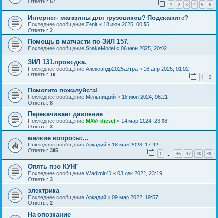
Ответы:
57
1
2
3
4
5
6
Интернет- магазины для грузовиков? Подскажите?
Последнее сообщение
Zenit
«
18 июн 2025, 00:55
Ответы:
2
Помощь в матчасти по ЗИЛ 157.
Последнее сообщение
SnakeModel
«
06 июн 2025, 20:02
ЗИЛ 131.проводка.
Последнее сообщение
Александр2025астра
«
16 апр 2025, 01:02
Ответы:
10
1
2
Помогите пожалуйста!
Последнее сообщение
Мельницкий
«
18 июн 2024, 06:21
Ответы:
8
Перекачивает давление
Последнее сообщение
MAVr-diesel
«
14 мар 2024, 23:08
Ответы:
3
мелкие вопросы:...
Последнее сообщение
Аркадий
«
18 май 2023, 17:42
Ответы:
385
1
36
37
38
39
…
Опять про КУНГ
Последнее сообщение
Wladimir40
«
03 дек 2022, 23:19
Ответы:
3
электрика
Последнее сообщение
Аркадий
«
09 мар 2022, 19:57
Ответы:
2
На опознание