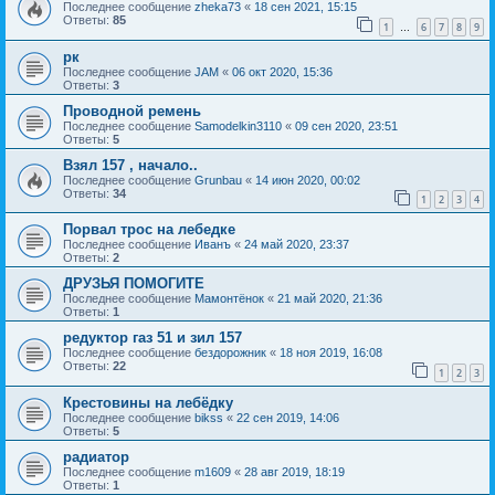
Последнее сообщение
zheka73
«
18 сен 2021, 15:15
Ответы:
85
1
6
7
8
9
…
рк
Последнее сообщение
JAM
«
06 окт 2020, 15:36
Ответы:
3
Проводной ремень
Последнее сообщение
Samodelkin3110
«
09 сен 2020, 23:51
Ответы:
5
Взял 157 , начало..
Последнее сообщение
Grunbau
«
14 июн 2020, 00:02
Ответы:
34
1
2
3
4
Порвал трос на лебедке
Последнее сообщение
Иванъ
«
24 май 2020, 23:37
Ответы:
2
ДРУЗЬЯ ПОМОГИТЕ
Последнее сообщение
Мамонтёнок
«
21 май 2020, 21:36
Ответы:
1
редуктор газ 51 и зил 157
Последнее сообщение
бездорожник
«
18 ноя 2019, 16:08
Ответы:
22
1
2
3
Крестовины на лебёдку
Последнее сообщение
bikss
«
22 сен 2019, 14:06
Ответы:
5
радиатор
Последнее сообщение
m1609
«
28 авг 2019, 18:19
Ответы:
1