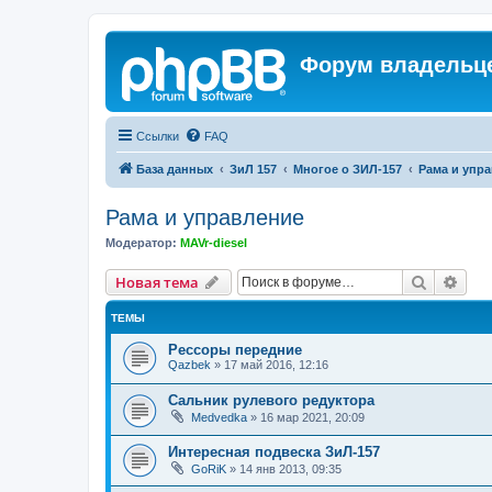
Форум владельце
Ссылки
FAQ
База данных
ЗиЛ 157
Многое о ЗИЛ-157
Рама и упр
Рама и управление
Модератор:
MAVr-diesel
Поиск
Рас
Новая тема
ТЕМЫ
Рессоры передние
Qazbek
»
17 май 2016, 12:16
Сальник рулевого редуктора
Medvedka
»
16 мар 2021, 20:09
Интересная подвеска ЗиЛ-157
GoRiK
»
14 янв 2013, 09:35