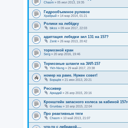
Chasm
»
05 июл 2013, 19:35
Гидрообъемное рулевое
Храбрый
»
14 мар 2014, 01:21
Ролики на лебёдку
bikss
»
09 ноя 2017, 22:03
адаптация лебедки зил 131 на 157?
Zenit
»
26 мар 2013, 20:42
тормозной кран
Serg
»
20 апр 2016, 19:46
Тормозные шланги на ЗИЛ-157
Ykh-Nivng
»
29 май 2017, 23:38
номер на раме. Нужен совет!
Борщёв
»
21 июн 2013, 20:21
Рессивер
Аркадий
»
26 апр 2015, 20:16
Кронштейн запасного колеса за кабиной 157г
Grunbau
»
10 апр 2015, 22:04
Про реактивные тяги
Chasm
»
10 май 2013, 21:07
что-то с лебедкой....