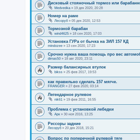
Дисковый стояночный тормоз или барабан
Medvedka
»
19 дек 2020, 20:28
Номер на раме
Лесоруб
»
05 дек 2020, 12:53
Тормозной барабан
wind4625
»
18 сен 2020, 17:03
Установка ГУРа от бычка на ЗИЛ 157 КД
mindozee
»
13 сен 2020, 17:23
Срочно нужна ваша помощь про вес автомоб
dimas50
»
18 авг 2020, 23:11
Размер балансирных втулок
bikss
»
25 фев 2017, 19:53
как правильно сделать 157 мягче.
FRANGER
»
27 фев 2020, 03:14
Легендарное рулевое
nik61
»
19 фев 2011, 16:55
Проблема с установкой лебедки
Арк
»
30 ноя 2016, 13:25
Рессоры задние
Лесоруб
»
20 дек 2018, 15:21
Вопрос по поперечной рулевой тяге