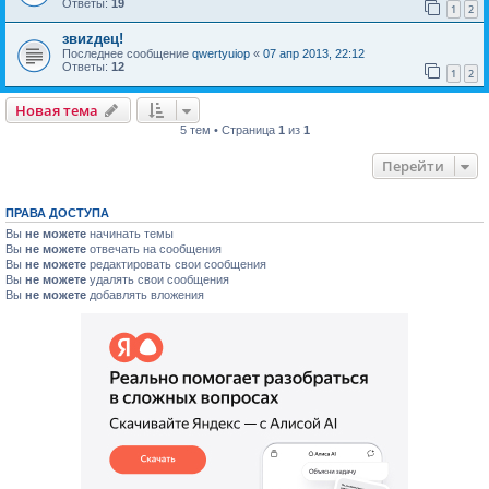
Ответы:
19
1
2
звиzдец!
Последнее сообщение
qwertyuiop
«
07 апр 2013, 22:12
Ответы:
12
1
2
Новая тема
5 тем • Страница
1
из
1
Перейти
ПРАВА ДОСТУПА
Вы
не можете
начинать темы
Вы
не можете
отвечать на сообщения
Вы
не можете
редактировать свои сообщения
Вы
не можете
удалять свои сообщения
Вы
не можете
добавлять вложения