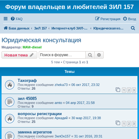
Форум владельцев и любителей ЗИЛ 157
FAQ
Регистрация
Вход
П
База данных
ЗиЛ 157
Интернет-клуб ЗИЛ-157
Юридическая консультация
о
Юридическая консультация
и
Модератор:
MAVr-diesel
с
Поиск
Расширенный пои
Новая тема
к
5 тем • Страница
1
из
1
Темы
Тахограф
Последнее сообщение
zheka73
«
06 окт 2017, 23:32
Ответы:
26
1
2
3
зил 45085
Последнее сообщение
amto
«
04 апр 2017, 21:58
Ответы:
9
вопросы регистрации
Последнее сообщение
Аркадий
«
30 мар 2017, 19:38
Ответы:
25
1
2
3
замена агрегатов
Последнее сообщение
ЗилОк157
«
31 окт 2016, 20:31