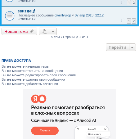
Ответы:
19
1
2
звиzдец!
Последнее сообщение
qwertyuiop
«
07 апр 2013, 22:12
Ответы:
12
1
2
Новая тема
5 тем • Страница
1
из
1
Перейти
ПРАВА ДОСТУПА
Вы
не можете
начинать темы
Вы
не можете
отвечать на сообщения
Вы
не можете
редактировать свои сообщения
Вы
не можете
удалять свои сообщения
Вы
не можете
добавлять вложения