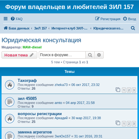
Форум владельцев и любителей ЗИЛ 157
FAQ
Регистрация
Вход
П
База данных
ЗиЛ 157
Интернет-клуб ЗИЛ-157
Юридическая консультация
о
Юридическая консультация
и
Модератор:
MAVr-diesel
с
Поиск
Расширенный пои
Новая тема
к
5 тем • Страница
1
из
1
Темы
Тахограф
Последнее сообщение
zheka73
«
06 окт 2017, 23:32
Ответы:
26
1
2
3
зил 45085
Последнее сообщение
amto
«
04 апр 2017, 21:58
Ответы:
9
вопросы регистрации
Последнее сообщение
Аркадий
«
30 мар 2017, 19:38
Ответы:
25
1
2
3
замена агрегатов
Последнее сообщение
ЗилОк157
«
31 окт 2016, 20:31