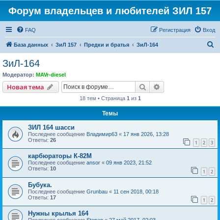
Форум владельцев и любителей ЗИЛ 157
FAQ
Регистрация
Вход
П
База данных
ЗиЛ 157
Предки и братья
ЗиЛ-164
о
ЗиЛ-164
и
Модератор:
MAVr-diesel
с
Поиск
Расширенный пои
Новая тема
к
18 тем • Страница
1
из
1
Темы
ЗИЛ 164 шасси
Последнее сообщение
Владимир63
«
17 янв 2026, 13:28
Ответы:
26
1
2
3
карбюраторы К-82М
Последнее сообщение
ansor
«
09 янв 2023, 21:52
Ответы:
10
1
2
Бубука.
Последнее сообщение
Grunbau
«
11 сен 2018, 00:18
Ответы:
17
1
2
Нужны крылья 164