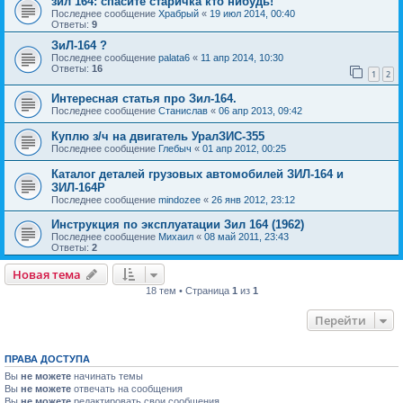
зил 164: спасите старичка кто нибудь!
Последнее сообщение
Храбрый
«
19 июл 2014, 00:40
Ответы:
9
ЗиЛ-164 ?
Последнее сообщение
palata6
«
11 апр 2014, 10:30
Ответы:
16
1
2
Интересная статья про Зил-164.
Последнее сообщение
Станислав
«
06 апр 2013, 09:42
Куплю з/ч на двигатель УралЗИС-355
Последнее сообщение
Глебыч
«
01 апр 2012, 00:25
Каталог деталей грузовых автомобилей ЗИЛ-164 и
ЗИЛ-164Р
Последнее сообщение
mindozee
«
26 янв 2012, 23:12
Инструкция по эксплуатации Зил 164 (1962)
Последнее сообщение
Михаил
«
08 май 2011, 23:43
Ответы:
2
Новая тема
18 тем • Страница
1
из
1
Перейти
ПРАВА ДОСТУПА
Вы
не можете
начинать темы
Вы
не можете
отвечать на сообщения
Вы
не можете
редактировать свои сообщения