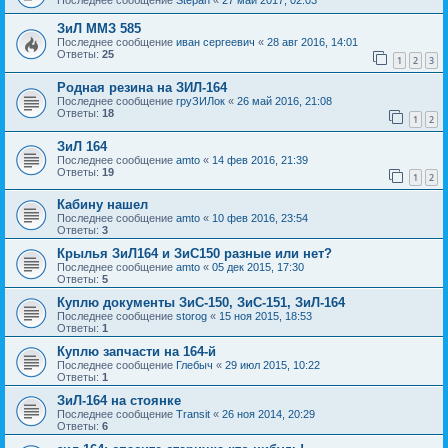
Последнее сообщение
Stepan
«
27 май 2017, 02:03
ЗиЛ ММЗ 585
Последнее сообщение
иван сергеевич
«
28 авг 2016, 14:01
Ответы:
25
1
2
3
Родная резина на ЗИЛ-164
Последнее сообщение
груЗИЛок
«
26 май 2016, 21:08
Ответы:
18
1
2
ЗиЛ 164
Последнее сообщение
amto
«
14 фев 2016, 21:39
Ответы:
19
1
2
Кабину нашел
Последнее сообщение
amto
«
10 фев 2016, 23:54
Ответы:
3
Крылья ЗиЛ164 и ЗиС150 разные или нет?
Последнее сообщение
amto
«
05 дек 2015, 17:30
Ответы:
5
Куплю документы ЗиС-150, ЗиС-151, ЗиЛ-164
Последнее сообщение
storog
«
15 ноя 2015, 18:53
Ответы:
1
Куплю запчасти на 164-й
Последнее сообщение
Глебыч
«
29 июл 2015, 10:22
Ответы:
1
ЗиЛ-164 на стоянке
Последнее сообщение
Transit
«
26 ноя 2014, 20:29
Ответы:
6