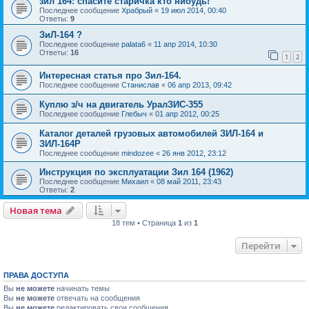
зил 164: спасите старичка кто нибудь!
Последнее сообщение
Храбрый
«
19 июл 2014, 00:40
Ответы:
9
ЗиЛ-164 ?
Последнее сообщение
palata6
«
11 апр 2014, 10:30
Ответы:
16
1
2
Интересная статья про Зил-164.
Последнее сообщение
Станислав
«
06 апр 2013, 09:42
Куплю з/ч на двигатель УралЗИС-355
Последнее сообщение
Глебыч
«
01 апр 2012, 00:25
Каталог деталей грузовых автомобилей ЗИЛ-164 и
ЗИЛ-164Р
Последнее сообщение
mindozee
«
26 янв 2012, 23:12
Инструкция по эксплуатации Зил 164 (1962)
Последнее сообщение
Михаил
«
08 май 2011, 23:43
Ответы:
2
Новая тема
18 тем • Страница
1
из
1
Перейти
ПРАВА ДОСТУПА
Вы
не можете
начинать темы
Вы
не можете
отвечать на сообщения
Вы
не можете
редактировать свои сообщения