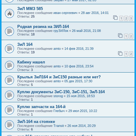
Последнее сообщение
Stepan
«
27 май 2017, 02:03
ЗиЛ ММЗ 585
Последнее сообщение
иван сергеевич
«
28 авг 2016, 14:01
Ответы:
25
1
2
3
Родная резина на ЗИЛ-164
Последнее сообщение
груЗИЛок
«
26 май 2016, 21:08
Ответы:
18
1
2
ЗиЛ 164
Последнее сообщение
amto
«
14 фев 2016, 21:39
Ответы:
19
1
2
Кабину нашел
Последнее сообщение
amto
«
10 фев 2016, 23:54
Ответы:
3
Крылья ЗиЛ164 и ЗиС150 разные или нет?
Последнее сообщение
amto
«
05 дек 2015, 17:30
Ответы:
5
Куплю документы ЗиС-150, ЗиС-151, ЗиЛ-164
Последнее сообщение
storog
«
15 ноя 2015, 18:53
Ответы:
1
Куплю запчасти на 164-й
Последнее сообщение
Глебыч
«
29 июл 2015, 10:22
Ответы:
1
ЗиЛ-164 на стоянке
Последнее сообщение
Transit
«
26 ноя 2014, 20:29
Ответы:
6