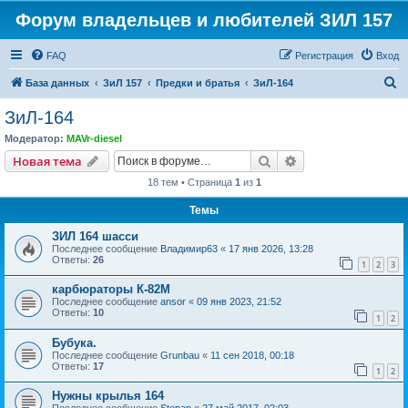
Форум владельцев и любителей ЗИЛ 157
FAQ
Регистрация
Вход
П
База данных
ЗиЛ 157
Предки и братья
ЗиЛ-164
о
ЗиЛ-164
и
Модератор:
MAVr-diesel
с
Поиск
Расширенный пои
Новая тема
к
18 тем • Страница
1
из
1
Темы
ЗИЛ 164 шасси
Последнее сообщение
Владимир63
«
17 янв 2026, 13:28
Ответы:
26
1
2
3
карбюраторы К-82М
Последнее сообщение
ansor
«
09 янв 2023, 21:52
Ответы:
10
1
2
Бубука.
Последнее сообщение
Grunbau
«
11 сен 2018, 00:18
Ответы:
17
1
2
Нужны крылья 164