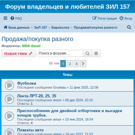
Форум владельцев и любителей ЗИЛ 157
FAQ
Регистрация
Вход
П
База данных
ЗиЛ 157
Барахолка
Продажа/покупка разного
о
Продажа/покупка разного
и
Модератор:
MAVr-diesel
с
Поиск
Расширенный пои
Новая тема
к
1
2
3
След.
65 тем
Темы
Футболки
Последнее сообщение
Grunbau
«
11 фев 2025, 22:08
Лента ЛРТ-20, 25, 35
Последнее сообщение
ansor
«
08 дек 2024, 10:15
Ответы:
1
Приспособление для двойной отбортовки и высадки
концов трубок.
Последнее сообщение
ansor
«
10 янв 2024, 16:54
Ответы:
4
Плакаты авто
Последнее сообщение
левит
«
26 окт 2023, 21:53