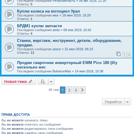
Последнее сообщение
Ретрозапчасть
«
08 авг 2019, 21:20
Ответы:
5
Куплю колеса на мотоцикл Урал
Последнее сообщение
мех
«
18 июн 2019, 15:29
Ответы:
1
БРДМ1 куплю запчасти
Последнее сообщение
amto
«
09 янв 2019, 10:42
Ответы:
4
Станки, верстаки, инструмент, детали, оборудование,
продаю.
Последнее сообщение
ansor
«
31 июл 2018, 06:23
Ответы:
13
1
2
Продам сварочник инверторный EWM Pico 180 (б/у
несколько мес
Последнее сообщение
BuharovMax
«
14 июн 2018, 16:38
Новая тема
1
2
3
След.
65 тем
Перейти
ПРАВА ДОСТУПА
Вы
не можете
начинать темы
Вы
не можете
отвечать на сообщения
Вы
не можете
редактировать свои сообщения
Вы
не можете
удалять свои сообщения