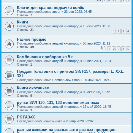
Ключи для кранов подкачки колёс
Последнее сообщение
ansor
«
23 сен 2023, 08:45
Ответы:
7
Книги
Последнее сообщение
андрей нновгород
«
15 сен 2023, 11:58
Ответы:
31
1
2
3
4
Разное продаю
Последнее сообщение
андрей нновгород
«
05 апр 2023, 11:12
Ответы:
49
1
2
3
4
5
Комбинация приборов кп 5 п
Последнее сообщение
андрей нновгород
«
16 июл 2021, 12:24
Ответы:
1
Продам Толстовки с принтом ЗИЛ-157, размеры L, XXL,
3XL
Последнее сообщение
CombatCrew Shop
«
18 май 2021, 15:42
Книги охотникам
Последнее сообщение
андрей нновгород
«
09 окт 2020, 13:32
Ответы:
9
ручки ЗИЛ 130, 131, 133 пополняемая тема
Последнее сообщение
андрей нновгород
«
17 май 2020, 18:45
Ответы:
3
РК ГАЗ-66
Последнее сообщение
мишка
«
23 апр 2020, 22:02
разные железки на разные авто разных продавцов