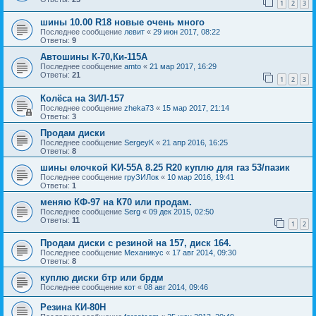
1
2
3
шины 10.00 R18 новые очень много
Последнее сообщение
левит
«
29 июн 2017, 08:22
Ответы:
9
Автошины К-70,Ки-115А
Последнее сообщение
amto
«
21 мар 2017, 16:29
Ответы:
21
1
2
3
Колёса на ЗИЛ-157
Последнее сообщение
zheka73
«
15 мар 2017, 21:14
Ответы:
3
Продам диски
Последнее сообщение
SergeyK
«
21 апр 2016, 16:25
Ответы:
8
шины елочкой KИ-55А 8.25 R20 куплю для газ 53/пазик
Последнее сообщение
груЗИЛок
«
10 мар 2016, 19:41
Ответы:
1
меняю КФ-97 на К70 или продам.
Последнее сообщение
Serg
«
09 дек 2015, 02:50
Ответы:
11
1
2
Продам диски с резиной на 157, диск 164.
Последнее сообщение
Механикус
«
17 авг 2014, 09:30
Ответы:
8
куплю диски бтр или брдм
Последнее сообщение
кот
«
08 авг 2014, 09:46
Резина КИ-80Н