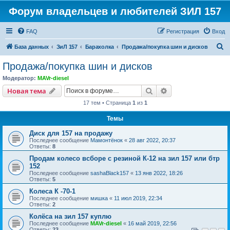
Форум владельцев и любителей ЗИЛ 157
FAQ
Регистрация
Вход
П
База данных
ЗиЛ 157
Барахолка
Продажа/покупка шин и дисков
о
Продажа/покупка шин и дисков
и
Модератор:
MAVr-diesel
с
Поиск
Расширенный пои
Новая тема
к
17 тем • Страница
1
из
1
Темы
Диск для 157 на продажу
Последнее сообщение
Мамонтёнок
«
28 авг 2022, 20:37
Ответы:
8
Продам колесо всборе с резиной К-12 на зил 157 или бтр
152
Последнее сообщение
sashaBlack157
«
13 янв 2022, 18:26
Ответы:
5
Колеса К -70-1
Последнее сообщение
мишка
«
11 июл 2019, 22:34
Ответы:
2
Колёса на зил 157 куплю
Последнее сообщение
MAVr-diesel
«
16 май 2019, 22:56
Ответы:
23