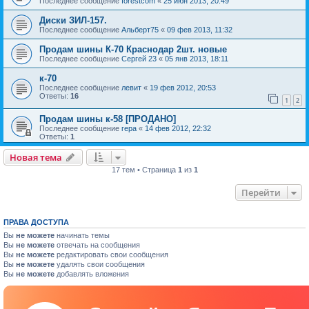
Последнее сообщение
forestcom
«
25 июн 2013, 20:49
Диски ЗИЛ-157.
Последнее сообщение
Альберт75
«
09 фев 2013, 11:32
Продам шины К-70 Краснодар 2шт. новые
Последнее сообщение
Сергей 23
«
05 янв 2013, 18:11
к-70
Последнее сообщение
левит
«
19 фев 2012, 20:53
Ответы:
16
1
2
Продам шины к-58 [ПРОДАНО]
Последнее сообщение
гера
«
14 фев 2012, 22:32
Ответы:
1
Новая тема
17 тем • Страница
1
из
1
Перейти
ПРАВА ДОСТУПА
Вы
не можете
начинать темы
Вы
не можете
отвечать на сообщения
Вы
не можете
редактировать свои сообщения
Вы
не можете
удалять свои сообщения
Вы
не можете
добавлять вложения