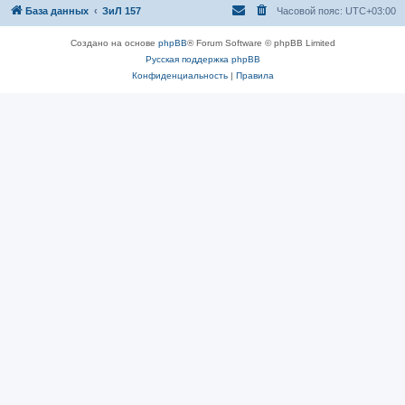
База данных
ЗиЛ 157
Часовой пояс:
UTC+03:00
Создано на основе
phpBB
® Forum Software © phpBB Limited
Русская поддержка phpBB
Конфиденциальность
|
Правила