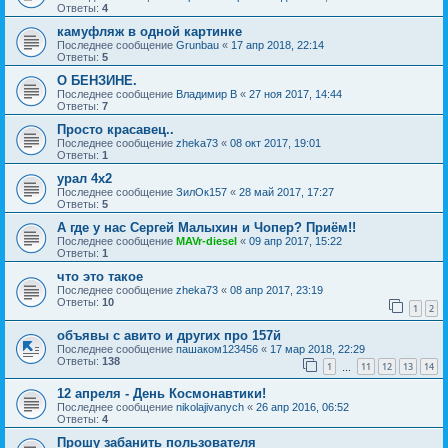
Ответы:
4
камуфляж в одной картинке
Последнее сообщение
Grunbau
«
17 апр 2018, 22:14
Ответы:
5
О БЕНЗИНЕ.
Последнее сообщение
Владимир В
«
27 ноя 2017, 14:44
Ответы:
7
Просто красавец..
Последнее сообщение
zheka73
«
08 окт 2017, 19:01
Ответы:
1
урал 4х2
Последнее сообщение
ЗилОк157
«
28 май 2017, 17:27
Ответы:
5
А где у нас Сергей Малыхин и Чопер? Приём!!
Последнее сообщение
MAVr-diesel
«
09 апр 2017, 15:22
Ответы:
1
что это такое
Последнее сообщение
zheka73
«
08 апр 2017, 23:19
Ответы:
10
1
2
объявы с авито и других про 157й
Последнее сообщение
пашаком123456
«
17 мар 2018, 22:29
Ответы:
138
1
11
12
13
14
…
12 апреля - День Космонавтики!
Последнее сообщение
nikolajivanych
«
26 апр 2016, 06:52
Ответы:
4
Прошу забанить пользователя