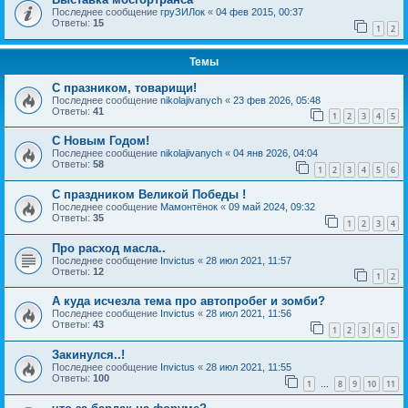
Последнее сообщение
груЗИЛок
«
04 фев 2015, 00:37
Ответы:
15
1
2
Темы
С празником, товарищи!
Последнее сообщение
nikolajivanych
«
23 фев 2026, 05:48
Ответы:
41
1
2
3
4
5
C Новым Годом!
Последнее сообщение
nikolajivanych
«
04 янв 2026, 04:04
Ответы:
58
1
2
3
4
5
6
С праздником Великой Победы !
Последнее сообщение
Мамонтёнок
«
09 май 2024, 09:32
Ответы:
35
1
2
3
4
Про расход масла..
Последнее сообщение
Invictus
«
28 июл 2021, 11:57
Ответы:
12
1
2
А куда исчезла тема про автопробег и зомби?
Последнее сообщение
Invictus
«
28 июл 2021, 11:56
Ответы:
43
1
2
3
4
5
Закинулся..!
Последнее сообщение
Invictus
«
28 июл 2021, 11:55
Ответы:
100
1
8
9
10
11
…