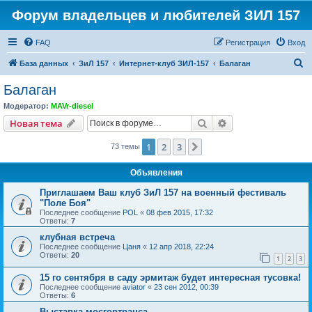
Форум владельцев и любителей ЗИЛ 157
FAQ
Регистрация
Вход
П
База данных
ЗиЛ 157
Интернет-клуб ЗИЛ-157
Балаган
о
Балаган
и
Модератор:
MAVr-diesel
с
Поиск
Расширенный пои
Новая тема
к
1
2
3
След.
73 темы
Объявления
Приглашаем Ваш клуб ЗиЛ 157 на военный фестиваль
"Поле Боя"
Последнее сообщение
POL
«
08 фев 2015, 17:32
Ответы:
7
клубная встреча
Последнее сообщение
Цаня
«
12 апр 2018, 22:24
Ответы:
20
1
2
3
15 го сентября в саду эрмитаж будет интересная тусовка!
Последнее сообщение
aviator
«
23 сен 2012, 00:39
Ответы:
6
Выставка мосгортранса