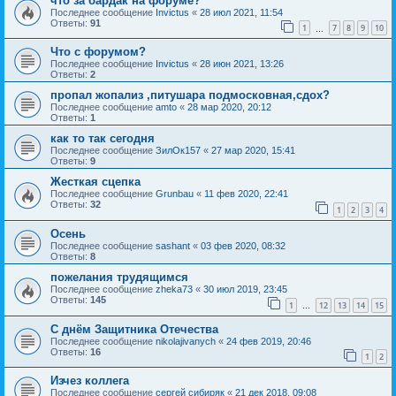
что за бардак на форуме?
Последнее сообщение
Invictus
«
28 июл 2021, 11:54
Ответы:
91
1
7
8
9
10
…
Что с форумом?
Последнее сообщение
Invictus
«
28 июн 2021, 13:26
Ответы:
2
пропал жопализ ,питушара подмосковная,сдох?
Последнее сообщение
amto
«
28 мар 2020, 20:12
Ответы:
1
как то так сегодня
Последнее сообщение
ЗилОк157
«
27 мар 2020, 15:41
Ответы:
9
Жесткая сцепка
Последнее сообщение
Grunbau
«
11 фев 2020, 22:41
Ответы:
32
1
2
3
4
Осень
Последнее сообщение
sashant
«
03 фев 2020, 08:32
Ответы:
8
пожелания трудящимся
Последнее сообщение
zheka73
«
30 июл 2019, 23:45
Ответы:
145
1
12
13
14
15
…
С днём Защитника Отечества
Последнее сообщение
nikolajivanych
«
24 фев 2019, 20:46
Ответы:
16
1
2
Изчез коллега
Последнее сообщение
сергей сибиряк
«
21 дек 2018, 09:08