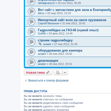
nikolajivanych
»
20 сен 2012, 05:28
Вот сайт с запчастями для зила в Екатеринб
bikss
»
02 мар 2015, 22:24
Импортный сайт всех на свете грузовиков
Сергей Малыхин
»
31 янв 2012, 19:42
Гидролебёдка на ГАЗ-66 (чужой опыт)
GoRiK
»
03 фев 2012, 14:45
строим гидролебедку
aviator
»
27 янв 2012, 21:44
оборудование для кемпера
aviator
»
26 янв 2012, 03:52
дизелизация
aviator
»
26 янв 2012, 03:31
Новая тема
Вернуться к списку форумов
ПРАВА ДОСТУПА
Вы
не можете
начинать темы
Вы
не можете
отвечать на сообщения
Вы
не можете
редактировать свои сообщения
Вы
не можете
удалять свои сообщения
Вы
не можете
добавлять вложения