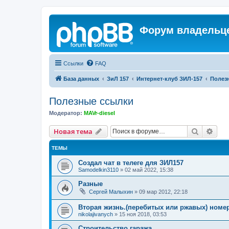
Форум владельце
Ссылки
FAQ
База данных
ЗиЛ 157
Интернет-клуб ЗИЛ-157
Полез
Полезные ссылки
Модератор:
MAVr-diesel
Поиск
Рас
Новая тема
ТЕМЫ
Создал чат в телеге для ЗИЛ157
Samodelkin3110
»
02 май 2022, 15:38
Разные
Сергей Малыхин
»
09 мар 2012, 22:18
Вторая жизнь.(перебитых или ржавых) номе
nikolajivanych
»
15 ноя 2018, 03:53
Строительство гаража.