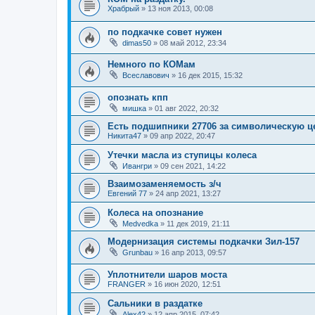
Храбрый
»
13 ноя 2013, 00:08
по подкачке совет нужен
dimas50
»
08 май 2012, 23:34
Немного по КОМам
Всеславович
»
16 дек 2015, 15:32
опознать кпп
мишка
»
01 авг 2022, 20:32
Есть подшипники 27706 за символическую ц
Никита47
»
09 апр 2022, 20:47
Утечки масла из ступицы колеса
Ивангри
»
09 сен 2021, 14:22
Взаимозаменяемость з/ч
Евгений 77
»
24 апр 2021, 13:27
Колеса на опознание
Medvedka
»
11 дек 2019, 21:11
Модернизация системы подкачки Зил-157
Grunbau
»
16 апр 2013, 09:57
Уплотнители шаров моста
FRANGER
»
16 июн 2020, 12:51
Сальники в раздатке
Alex42
»
12 апр 2015, 07:42