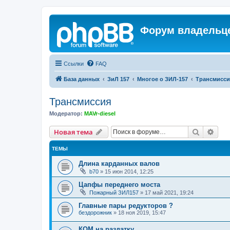
Форум владельце
Ссылки
FAQ
База данных
ЗиЛ 157
Многое о ЗИЛ-157
Трансмисси
Трансмиссия
Модератор:
MAVr-diesel
Поиск
Рас
Новая тема
ТЕМЫ
Длина карданных валов
b70
»
15 июн 2014, 12:25
Цапфы переднего моста
Пожарный ЗИЛ157
»
17 май 2021, 19:24
Главные пары редукторов ?
бездорожник
»
18 ноя 2019, 15:47
КОМ на раздатку.