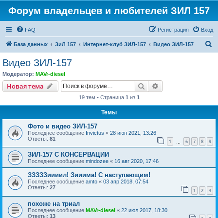
Форум владельцев и любителей ЗИЛ 157
FAQ
Регистрация
Вход
П
База данных
ЗиЛ 157
Интернет-клуб ЗИЛ-157
Видео ЗИЛ-157
о
Видео ЗИЛ-157
и
Модератор:
MAVr-diesel
с
Поиск
Расширенный пои
Новая тема
к
19 тем • Страница
1
из
1
Темы
Фото и видео ЗИЛ-157
Последнее сообщение
Invictus
«
28 июн 2021, 13:26
Ответы:
81
1
6
7
8
9
…
ЗИЛ-157 С КОНСЕРВАЦИИ
Последнее сообщение
mindozee
«
16 авг 2020, 17:46
ЗЗЗЗЗиииил! Зииима! С наступающим!
Последнее сообщение
amto
«
03 апр 2018, 07:54
Ответы:
27
1
2
3
похоже на триал
Последнее сообщение
MAVr-diesel
«
22 июл 2017, 18:30
Ответы:
13