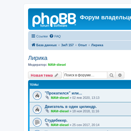
Форум владельце
Ссылки
FAQ
База данных
ЗиЛ 157
Опыт
Лирика
Лирика
Модератор:
MAVr-diesel
Поиск
Рас
Новая тема
ТЕМЫ
"Прокатился" или...
MAVr-diesel
»
02 янв 2020, 13:13
Двигатель в один цилиндр.
MAVr-diesel
»
18 ноя 2018, 11:16
Студебекер.
MAVr-diesel
»
25 сен 2017, 20:14