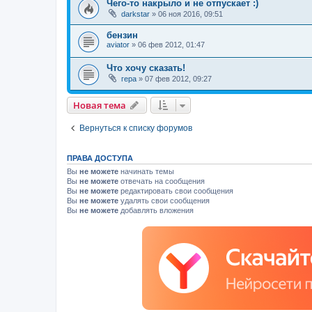
Чего-то накрыло и не отпускает :)
darkstar
»
06 ноя 2016, 09:51
бензин
aviator
»
06 фев 2012, 01:47
Что хочу сказать!
гера
»
07 фев 2012, 09:27
Новая тема
Вернуться к списку форумов
ПРАВА ДОСТУПА
Вы
не можете
начинать темы
Вы
не можете
отвечать на сообщения
Вы
не можете
редактировать свои сообщения
Вы
не можете
удалять свои сообщения
Вы
не можете
добавлять вложения