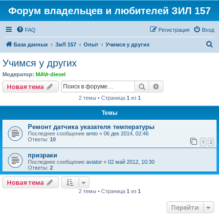
Форум владельцев и любителей ЗИЛ 157
FAQ
Регистрация
Вход
П
База данных
ЗиЛ 157
Опыт
Учимся у других
о
Учимся у других
и
Модератор:
MAVr-diesel
с
Поиск
Расширенный пои
Новая тема
к
2 темы • Страница
1
из
1
Темы
Ремонт датчика указателя температуры
Последнее сообщение
amto
«
06 дек 2014, 02:46
Ответы:
10
1
2
призраки
Последнее сообщение
aviator
«
02 май 2012, 10:30
Ответы:
2
Новая тема
2 темы • Страница
1
из
1
Перейти