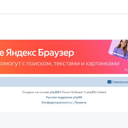
ы
т
ы
Связаться
Создано на основе
phpBB
® Forum Software © phpBB Limited
Русская поддержка phpBB
Конфиденциальность
|
Правила