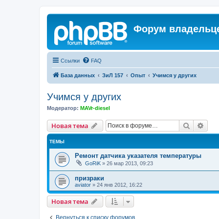
Форум владельце
Ссылки
FAQ
База данных
ЗиЛ 157
Опыт
Учимся у других
Учимся у других
Модератор:
MAVr-diesel
Поиск
Рас
Новая тема
ТЕМЫ
Ремонт датчика указателя температуры
GoRiK
»
26 мар 2013, 09:23
призраки
aviator
»
24 янв 2012, 16:22
Новая тема
Вернуться к списку форумов