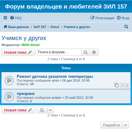
Форум владельцев и любителей ЗИЛ 157
FAQ
Регистрация
Вход
П
База данных
ЗиЛ 157
Опыт
Учимся у других
о
Учимся у других
и
Модератор:
MAVr-diesel
с
Поиск
Расширенный пои
Новая тема
к
2 темы • Страница
1
из
1
Темы
Ремонт датчика указателя температуры
Последнее сообщение
amto
«
06 дек 2014, 02:46
Ответы:
10
1
2
призраки
Последнее сообщение
aviator
«
02 май 2012, 10:30
Ответы:
2
Новая тема
2 темы • Страница
1
из
1
Перейти