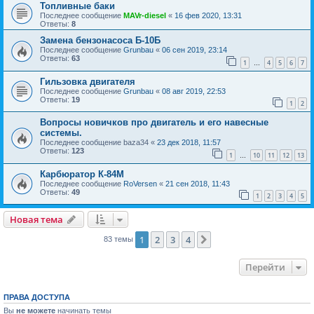
Топливные баки
Последнее сообщение
MAVr-diesel
«
16 фев 2020, 13:31
Ответы:
8
Замена бензонасоса Б-10Б
Последнее сообщение
Grunbau
«
06 сен 2019, 23:14
Ответы:
63
1
4
5
6
7
…
Гильзовка двигателя
Последнее сообщение
Grunbau
«
08 авг 2019, 22:53
Ответы:
19
1
2
Вопросы новичков про двигатель и его навесные
системы.
Последнее сообщение
baza34
«
23 дек 2018, 11:57
Ответы:
123
1
10
11
12
13
…
Карбюратор К-84М
Последнее сообщение
RoVersen
«
21 сен 2018, 11:43
Ответы:
49
1
2
3
4
5
Новая тема
1
2
3
4
След.
83 темы
Перейти
ПРАВА ДОСТУПА
Вы
не можете
начинать темы