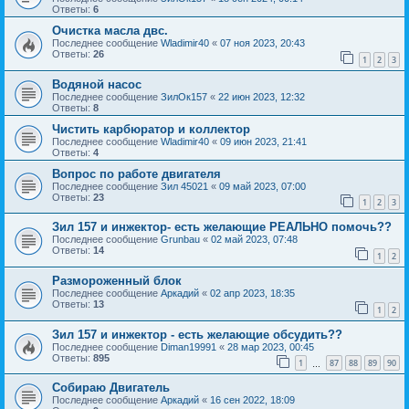
Ответы:
6
Очистка масла двс.
Последнее сообщение
Wladimir40
«
07 ноя 2023, 20:43
Ответы:
26
1
2
3
Водяной насос
Последнее сообщение
ЗилОк157
«
22 июн 2023, 12:32
Ответы:
8
Чистить карбюратор и коллектор
Последнее сообщение
Wladimir40
«
09 июн 2023, 21:41
Ответы:
4
Вопрос по работе двигателя
Последнее сообщение
Зил 45021
«
09 май 2023, 07:00
Ответы:
23
1
2
3
Зил 157 и инжектор- есть желающие РЕАЛЬНО помочь??
Последнее сообщение
Grunbau
«
02 май 2023, 07:48
Ответы:
14
1
2
Размороженный блок
Последнее сообщение
Аркадий
«
02 апр 2023, 18:35
Ответы:
13
1
2
Зил 157 и инжектор - есть желающие обсудить??
Последнее сообщение
Diman19991
«
28 мар 2023, 00:45
Ответы:
895
1
87
88
89
90
…
Собираю Двигатель
Последнее сообщение
Аркадий
«
16 сен 2022, 18:09