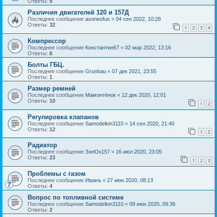
Ответы:
9
Различия двигателей 120 и 157Д
Последнее сообщение
asoneofus
«
04 сен 2022, 10:28
Ответы:
32
1
2
3
4
Компрессор
Последнее сообщение
Константин67
«
02 мар 2022, 13:16
Ответы:
6
Болты ГБЦ.
Последнее сообщение
Grunbau
«
07 дек 2021, 23:55
Ответы:
1
Размер ремней
Последнее сообщение
Мамонтёнок
«
12 дек 2020, 12:01
Ответы:
10
1
2
Регулировка клапанов
Последнее сообщение
Samodelkin3110
«
14 сен 2020, 21:40
Ответы:
12
1
2
Радиатор
Последнее сообщение
ЗилОк157
«
16 июл 2020, 23:05
Ответы:
23
1
2
3
Проблемы с газом
Последнее сообщение
Иванъ
«
27 июн 2020, 08:13
Ответы:
4
Вопрос по топливной системе
Последнее сообщение
Samodelkin3110
«
09 июн 2020, 09:36
Ответы:
2