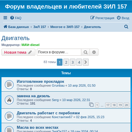
Форум владельцев и любителей ЗИЛ 157
FAQ
Регистрация
Вход
П
База данных
ЗиЛ 157
Многое о ЗИЛ-157
Двигатель
о
Двигатель
и
Модератор:
MAVr-diesel
с
Поиск
Расширенный пои
Новая тема
к
1
2
3
4
След.
83 темы
Темы
Изготовление прокладок
Последнее сообщение
Grunbau
«
10 апр 2026, 01:50
Ответы:
8
замена на дизель
Последнее сообщение
Serg
«
10 мар 2026, 22:31
Ответы:
191
1
17
18
19
20
…
Двигатель работает с перебоями
Последнее сообщение
Константин67
«
02 фев 2025, 15:23
Ответы:
4
Масла во всех местах
Последнее сообщение
ЗилОк157
«
18 сен 2024, 00:14