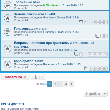
Топливные баки
Последнее сообщение
MAVr-diesel
«
16 фев 2020, 13:31
Ответы:
8
Замена бензонасоса Б-10Б
Последнее сообщение
Grunbau
«
06 сен 2019, 23:14
Ответы:
63
1
4
5
6
7
…
Гильзовка двигателя
Последнее сообщение
Grunbau
«
08 авг 2019, 22:53
Ответы:
19
1
2
Вопросы новичков про двигатель и его навесные
системы.
Последнее сообщение
baza34
«
23 дек 2018, 11:57
Ответы:
123
1
10
11
12
13
…
Карбюратор К-84М
Последнее сообщение
RoVersen
«
21 сен 2018, 11:43
Ответы:
49
1
2
3
4
5
Новая тема
1
2
3
4
След.
83 темы
Перейти
ПРАВА ДОСТУПА
Вы
не можете
начинать темы