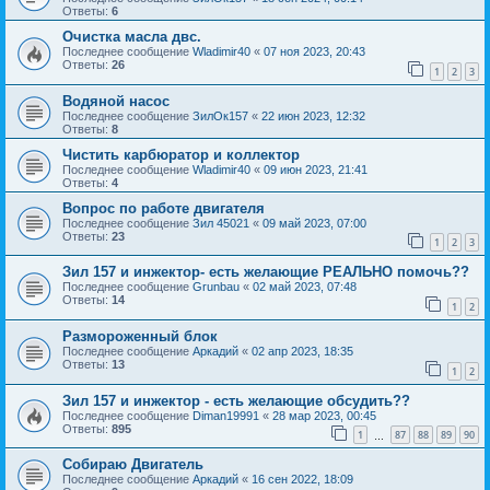
Ответы:
6
Очистка масла двс.
Последнее сообщение
Wladimir40
«
07 ноя 2023, 20:43
Ответы:
26
1
2
3
Водяной насос
Последнее сообщение
ЗилОк157
«
22 июн 2023, 12:32
Ответы:
8
Чистить карбюратор и коллектор
Последнее сообщение
Wladimir40
«
09 июн 2023, 21:41
Ответы:
4
Вопрос по работе двигателя
Последнее сообщение
Зил 45021
«
09 май 2023, 07:00
Ответы:
23
1
2
3
Зил 157 и инжектор- есть желающие РЕАЛЬНО помочь??
Последнее сообщение
Grunbau
«
02 май 2023, 07:48
Ответы:
14
1
2
Размороженный блок
Последнее сообщение
Аркадий
«
02 апр 2023, 18:35
Ответы:
13
1
2
Зил 157 и инжектор - есть желающие обсудить??
Последнее сообщение
Diman19991
«
28 мар 2023, 00:45
Ответы:
895
1
87
88
89
90
…
Собираю Двигатель
Последнее сообщение
Аркадий
«
16 сен 2022, 18:09