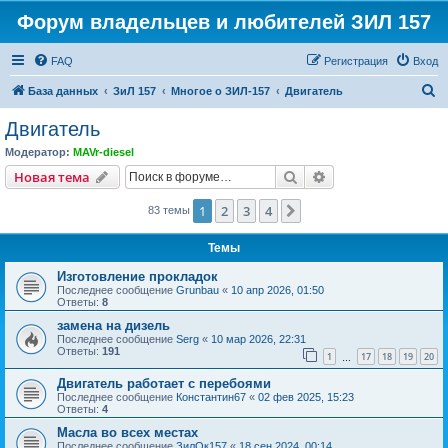
Форум владельцев и любителей ЗИЛ 157
FAQ
Регистрация
Вход
П
База данных
ЗиЛ 157
Многое о ЗИЛ-157
Двигатель
о
Двигатель
и
Модератор:
MAVr-diesel
с
Поиск
Расширенный пои
Новая тема
к
1
2
3
4
След.
83 темы
Темы
Изготовление прокладок
Последнее сообщение
Grunbau
«
10 апр 2026, 01:50
Ответы:
8
замена на дизель
Последнее сообщение
Serg
«
10 мар 2026, 22:31
Ответы:
191
1
17
18
19
20
…
Двигатель работает с перебоями
Последнее сообщение
Константин67
«
02 фев 2025, 15:23
Ответы:
4
Масла во всех местах
Последнее сообщение
ЗилОк157
«
18 сен 2024, 00:14