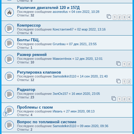
Ответы:
9
Различия двигателей 120 и 157Д
Последнее сообщение
asoneofus
«
04 сен 2022, 10:28
Ответы:
32
1
2
3
4
Компрессор
Последнее сообщение
Константин67
«
02 мар 2022, 13:16
Ответы:
6
Болты ГБЦ.
Последнее сообщение
Grunbau
«
07 дек 2021, 23:55
Ответы:
1
Размер ремней
Последнее сообщение
Мамонтёнок
«
12 дек 2020, 12:01
Ответы:
10
1
2
Регулировка клапанов
Последнее сообщение
Samodelkin3110
«
14 сен 2020, 21:40
Ответы:
12
1
2
Радиатор
Последнее сообщение
ЗилОк157
«
16 июл 2020, 23:05
Ответы:
23
1
2
3
Проблемы с газом
Последнее сообщение
Иванъ
«
27 июн 2020, 08:13
Ответы:
4
Вопрос по топливной системе
Последнее сообщение
Samodelkin3110
«
09 июн 2020, 09:36
Ответы:
2