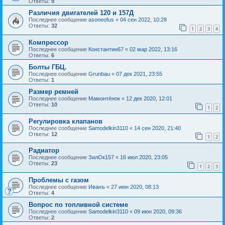
Ответы:
9
Различия двигателей 120 и 157Д
Последнее сообщение
asoneofus
«
04 сен 2022, 10:28
Ответы:
32
1
2
3
4
Компрессор
Последнее сообщение
Константин67
«
02 мар 2022, 13:16
Ответы:
6
Болты ГБЦ.
Последнее сообщение
Grunbau
«
07 дек 2021, 23:55
Ответы:
1
Размер ремней
Последнее сообщение
Мамонтёнок
«
12 дек 2020, 12:01
Ответы:
10
1
2
Регулировка клапанов
Последнее сообщение
Samodelkin3110
«
14 сен 2020, 21:40
Ответы:
12
1
2
Радиатор
Последнее сообщение
ЗилОк157
«
16 июл 2020, 23:05
Ответы:
23
1
2
3
Проблемы с газом
Последнее сообщение
Иванъ
«
27 июн 2020, 08:13
Ответы:
4
Вопрос по топливной системе
Последнее сообщение
Samodelkin3110
«
09 июн 2020, 09:36
Ответы:
2