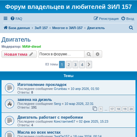
Форум владельцев и любителей ЗИЛ 157
FAQ
Регистрация
Вход
П
База данных
ЗиЛ 157
Многое о ЗИЛ-157
Двигатель
о
Двигатель
и
Модератор:
MAVr-diesel
с
Поиск
Расширенный пои
Новая тема
к
1
2
3
4
След.
83 темы
Темы
Изготовление прокладок
Последнее сообщение
Grunbau
«
10 апр 2026, 01:50
Ответы:
8
замена на дизель
Последнее сообщение
Serg
«
10 мар 2026, 22:31
Ответы:
191
1
17
18
19
20
…
Двигатель работает с перебоями
Последнее сообщение
Константин67
«
02 фев 2025, 15:23
Ответы:
4
Масла во всех местах
Последнее сообщение
ЗилОк157
«
18 сен 2024, 00:14