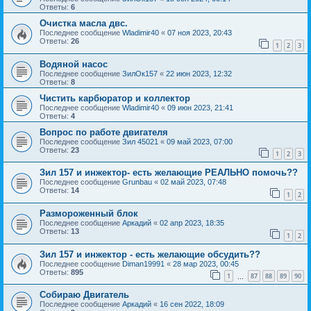
Ответы:
6
Очистка масла двс.
Последнее сообщение
Wladimir40
«
07 ноя 2023, 20:43
Ответы:
26
1
2
3
Водяной насос
Последнее сообщение
ЗилОк157
«
22 июн 2023, 12:32
Ответы:
8
Чистить карбюратор и коллектор
Последнее сообщение
Wladimir40
«
09 июн 2023, 21:41
Ответы:
4
Вопрос по работе двигателя
Последнее сообщение
Зил 45021
«
09 май 2023, 07:00
Ответы:
23
1
2
3
Зил 157 и инжектор- есть желающие РЕАЛЬНО помочь??
Последнее сообщение
Grunbau
«
02 май 2023, 07:48
Ответы:
14
1
2
Размороженный блок
Последнее сообщение
Аркадий
«
02 апр 2023, 18:35
Ответы:
13
1
2
Зил 157 и инжектор - есть желающие обсудить??
Последнее сообщение
Diman19991
«
28 мар 2023, 00:45
Ответы:
895
1
87
88
89
90
…
Собираю Двигатель
Последнее сообщение
Аркадий
«
16 сен 2022, 18:09