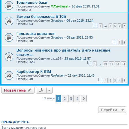
Топливные баки
Последнее сообщение
MAVr-diesel
«
16 фев 2020, 13:31
Ответы:
8
Замена бензонасоса Б-10Б
Последнее сообщение
Grunbau
«
06 сен 2019, 23:14
Ответы:
63
1
4
5
6
7
…
Гильзовка двигателя
Последнее сообщение
Grunbau
«
08 авг 2019, 22:53
Ответы:
19
1
2
Вопросы новичков про двигатель и его навесные
системы.
Последнее сообщение
baza34
«
23 дек 2018, 11:57
Ответы:
123
1
10
11
12
13
…
Карбюратор К-84М
Последнее сообщение
RoVersen
«
21 сен 2018, 11:43
Ответы:
49
1
2
3
4
5
Новая тема
1
2
3
4
След.
83 темы
Перейти
ПРАВА ДОСТУПА
Вы
не можете
начинать темы