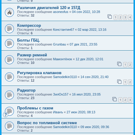
Ответы:
9
Различия двигателей 120 и 157Д
Последнее сообщение
asoneofus
«
04 сен 2022, 10:28
Ответы:
32
1
2
3
4
Компрессор
Последнее сообщение
Константин67
«
02 мар 2022, 13:16
Ответы:
6
Болты ГБЦ.
Последнее сообщение
Grunbau
«
07 дек 2021, 23:55
Ответы:
1
Размер ремней
Последнее сообщение
Мамонтёнок
«
12 дек 2020, 12:01
Ответы:
10
1
2
Регулировка клапанов
Последнее сообщение
Samodelkin3110
«
14 сен 2020, 21:40
Ответы:
12
1
2
Радиатор
Последнее сообщение
ЗилОк157
«
16 июл 2020, 23:05
Ответы:
23
1
2
3
Проблемы с газом
Последнее сообщение
Иванъ
«
27 июн 2020, 08:13
Ответы:
4
Вопрос по топливной системе
Последнее сообщение
Samodelkin3110
«
09 июн 2020, 09:36
Ответы:
2