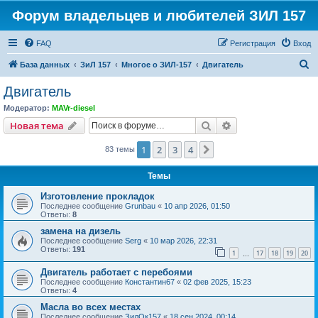
Форум владельцев и любителей ЗИЛ 157
FAQ
Регистрация
Вход
П
База данных
ЗиЛ 157
Многое о ЗИЛ-157
Двигатель
о
Двигатель
и
Модератор:
MAVr-diesel
с
Поиск
Расширенный пои
Новая тема
к
1
2
3
4
След.
83 темы
Темы
Изготовление прокладок
Последнее сообщение
Grunbau
«
10 апр 2026, 01:50
Ответы:
8
замена на дизель
Последнее сообщение
Serg
«
10 мар 2026, 22:31
Ответы:
191
1
17
18
19
20
…
Двигатель работает с перебоями
Последнее сообщение
Константин67
«
02 фев 2025, 15:23
Ответы:
4
Масла во всех местах
Последнее сообщение
ЗилОк157
«
18 сен 2024, 00:14