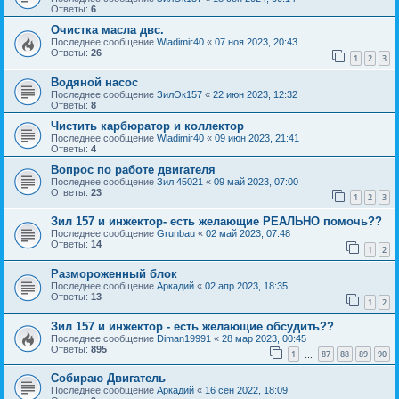
Ответы:
6
Очистка масла двс.
Последнее сообщение
Wladimir40
«
07 ноя 2023, 20:43
Ответы:
26
1
2
3
Водяной насос
Последнее сообщение
ЗилОк157
«
22 июн 2023, 12:32
Ответы:
8
Чистить карбюратор и коллектор
Последнее сообщение
Wladimir40
«
09 июн 2023, 21:41
Ответы:
4
Вопрос по работе двигателя
Последнее сообщение
Зил 45021
«
09 май 2023, 07:00
Ответы:
23
1
2
3
Зил 157 и инжектор- есть желающие РЕАЛЬНО помочь??
Последнее сообщение
Grunbau
«
02 май 2023, 07:48
Ответы:
14
1
2
Размороженный блок
Последнее сообщение
Аркадий
«
02 апр 2023, 18:35
Ответы:
13
1
2
Зил 157 и инжектор - есть желающие обсудить??
Последнее сообщение
Diman19991
«
28 мар 2023, 00:45
Ответы:
895
1
87
88
89
90
…
Собираю Двигатель
Последнее сообщение
Аркадий
«
16 сен 2022, 18:09