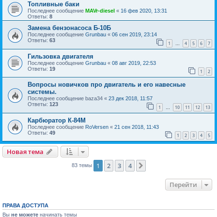
Топливные баки
Последнее сообщение
MAVr-diesel
«
16 фев 2020, 13:31
Ответы:
8
Замена бензонасоса Б-10Б
Последнее сообщение
Grunbau
«
06 сен 2019, 23:14
Ответы:
63
1
4
5
6
7
…
Гильзовка двигателя
Последнее сообщение
Grunbau
«
08 авг 2019, 22:53
Ответы:
19
1
2
Вопросы новичков про двигатель и его навесные
системы.
Последнее сообщение
baza34
«
23 дек 2018, 11:57
Ответы:
123
1
10
11
12
13
…
Карбюратор К-84М
Последнее сообщение
RoVersen
«
21 сен 2018, 11:43
Ответы:
49
1
2
3
4
5
Новая тема
1
2
3
4
След.
83 темы
Перейти
ПРАВА ДОСТУПА
Вы
не можете
начинать темы