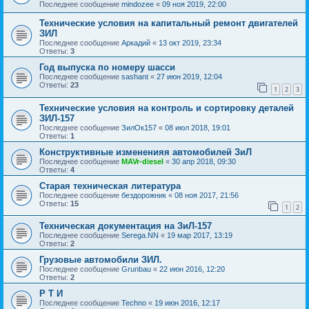
Последнее сообщение
mindozee
«
09 ноя 2019, 22:00
Технические условия на капитальный ремонт двигателей
ЗИЛ
Последнее сообщение
Аркадий
«
13 окт 2019, 23:34
Ответы:
3
Год выпуска по номеру шасси
Последнее сообщение
sashant
«
27 июн 2019, 12:04
Ответы:
23
1
2
3
Технические условия на контроль и сортировку деталей
ЗИЛ-157
Последнее сообщение
ЗилОк157
«
08 июл 2018, 19:01
Ответы:
1
Конструктивные измененияя автомобилей ЗиЛ
Последнее сообщение
MAVr-diesel
«
30 апр 2018, 09:30
Ответы:
4
Старая техническая литература
Последнее сообщение
бездорожник
«
08 ноя 2017, 21:56
Ответы:
15
1
2
Техническая документация на ЗиЛ-157
Последнее сообщение
Serega.NN
«
19 мар 2017, 13:19
Ответы:
2
Грузовые автомобили ЗИЛ.
Последнее сообщение
Grunbau
«
22 июн 2016, 12:20
Ответы:
2
Р Т И
Последнее сообщение
Techno
«
19 июн 2016, 12:17