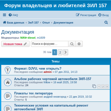
Форум владельцев и любителей ЗИЛ 157
FAQ
Регистрация
Вход
П
База данных
ЗиЛ 157
Опыт
Документация
о
Документация
и
Модераторы:
MAVr-diesel
,
m1609
с
Поиск
Расширенный пои
Новая тема
к
1
2
След.
35 тем
Темы
Формат: DJVU, чем открыть?
Последнее сообщение
admin
«
07 дек 2011, 14:13
Альбом рабочих чертежей автомобиля ЗИЛ-157
Последнее сообщение
frillow
«
16 май 2025, 19:58
Ответы:
24
1
2
3
Плакаты тех литература
Последнее сообщение
андрей нновгород
«
22 дек 2019, 10:32
Ответы:
5
Технические условия на капитальный ремонт
автомобилей ЗИЛ