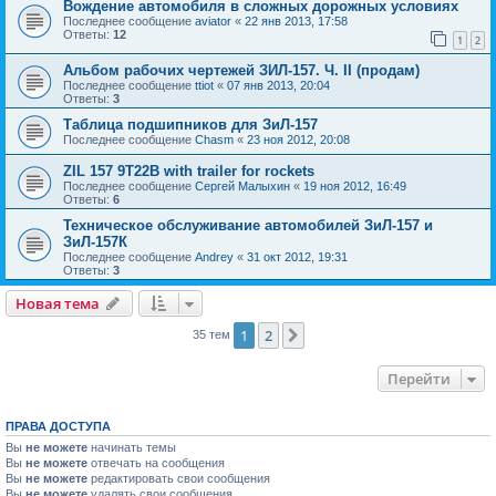
Вождение автомобиля в сложных дорожных условиях
Последнее сообщение
aviator
«
22 янв 2013, 17:58
Ответы:
12
1
2
Альбом рабочих чертежей ЗИЛ-157. Ч. II (продам)
Последнее сообщение
ttiot
«
07 янв 2013, 20:04
Ответы:
3
Таблица подшипников для ЗиЛ-157
Последнее сообщение
Chasm
«
23 ноя 2012, 20:08
ZIL 157 9T22B with trailer for rockets
Последнее сообщение
Сергей Малыхин
«
19 ноя 2012, 16:49
Ответы:
6
Техническое обслуживание автомобилей ЗиЛ-157 и
ЗиЛ-157К
Последнее сообщение
Andrey
«
31 окт 2012, 19:31
Ответы:
3
Новая тема
1
2
След.
35 тем
Перейти
ПРАВА ДОСТУПА
Вы
не можете
начинать темы
Вы
не можете
отвечать на сообщения
Вы
не можете
редактировать свои сообщения
Вы
не можете
удалять свои сообщения