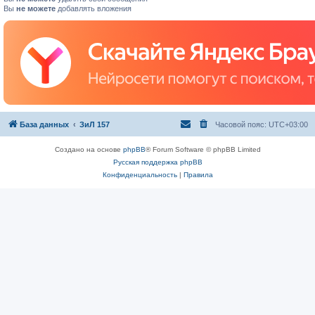
Вы
не можете
добавлять вложения
База данных
ЗиЛ 157
Часовой пояс:
UTC+03:00
Создано на основе
phpBB
® Forum Software © phpBB Limited
Русская поддержка phpBB
Конфиденциальность
|
Правила