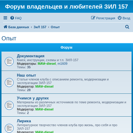
Форум владельцев и любителей ЗИЛ 157
FAQ
Регистрация
Вход
П
База данных
ЗиЛ 157
Опыт
о
Опыт
и
Форум
с
к
Документация
Книги, инструкции, схемы и т.п. ЗИЛ-157
Модераторы:
MAVr-diesel
,
m1609
Темы:
35
Наш опыт
Статьи членов клуба с описанием ремонта, модернизации и
эксплуатации ЗИЛ-157
Модератор:
MAVr-diesel
Темы:
28
Учимся у других
Материалы из различных источников по теме ремонта, модернизации и
эксплуатации ЗИЛ-157
Модератор:
MAVr-diesel
Темы:
2
Лирика
Литературное творчество членов клуба про жизнь, про себя и про
ЗИЛ-157
Модератор:
MAVr-diesel