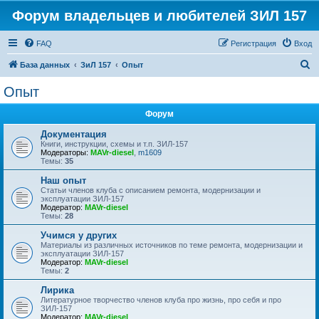
Форум владельцев и любителей ЗИЛ 157
FAQ
Регистрация
Вход
П
База данных
ЗиЛ 157
Опыт
о
Опыт
и
Форум
с
к
Документация
Книги, инструкции, схемы и т.п. ЗИЛ-157
Модераторы:
MAVr-diesel
,
m1609
Темы:
35
Наш опыт
Статьи членов клуба с описанием ремонта, модернизации и
эксплуатации ЗИЛ-157
Модератор:
MAVr-diesel
Темы:
28
Учимся у других
Материалы из различных источников по теме ремонта, модернизации и
эксплуатации ЗИЛ-157
Модератор:
MAVr-diesel
Темы:
2
Лирика
Литературное творчество членов клуба про жизнь, про себя и про
ЗИЛ-157
Модератор:
MAVr-diesel