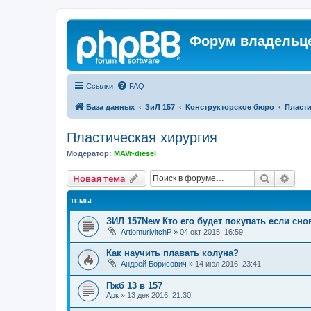
Форум владельце
Ссылки
FAQ
База данных
ЗиЛ 157
Конструкторское бюро
Пласти
Пластическая хирургия
Модератор:
MAVr-diesel
Поиск
Рас
Новая тема
ТЕМЫ
ЗИЛ 157New Кто его будет покупать если сно
ArtiomurivitchP
»
04 окт 2015, 16:59
Как научить плавать колуна?
Андрей Борисович
»
14 июл 2016, 23:41
Пжб 13 в 157
Арк
»
13 дек 2016, 21:30