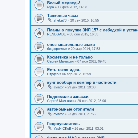
Белый медведь!
гера
»
17 фев 2012, 14:58
Танковые часы
zheka73
»
20 сен 2015, 16:55
Планы о покупке ЗИЛ 157 с лебедкой и устан
RENEGADE
»
05 сен 2015, 16:53
опознавательные знаки
бездорожник
»
20 мар 2014, 17:53
Косметика и не только
Сергей Малыхин
»
07 июн 2011, 09:45
Есть такая идея..
Студер
»
06 апр 2012, 15:59
кунг вообще и кемпер в частности
aviator
»
29 дек 2011, 19:33
Поднималка запаски.
Сергей Малыхин
»
29 янв 2012, 23:06
автономные отопители
aviator
»
23 дек 2011, 21:56
Гидроусилитель
YasNICKoff
»
26 июл 2011, 03:01