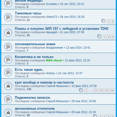
Белый медведь!
Последнее сообщение
Grunbau
«
01 окт 2015, 23:31
Ответы:
9
Танковые часы
Последнее сообщение
zheka73
«
26 сен 2015, 16:26
Ответы:
12
1
2
Планы о покупке ЗИЛ 157 с лебедкой и установке TD42
Последнее сообщение
Аркадий
«
11 сен 2015, 07:56
Ответы:
25
1
2
3
опознавательные знаки
Последнее сообщение
бездорожник
«
12 апр 2014, 13:41
Ответы:
7
Косметика и не только
Последнее сообщение
MAVr-diesel
«
22 фев 2013, 22:10
Ответы:
3
Есть такая идея..
Последнее сообщение
Andrey
«
21 сен 2012, 14:47
Ответы:
6
кунг вообще и кемпер в частности
Последнее сообщение
Сергей Малыхин
«
12 фев 2012, 07:00
Ответы:
135
1
11
12
13
14
…
Поднималка запаски.
Последнее сообщение
Сергей Малыхин
«
29 янв 2012, 23:06
автономные отопители
Последнее сообщение
Сергей Малыхин
«
05 янв 2012, 21:34
Ответы:
38
1
2
3
4