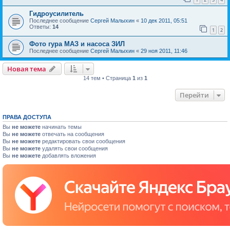
Гидроусилитель
Последнее сообщение
Сергей Малыхин
«
10 дек 2011, 05:51
Ответы:
14
1
2
Фото гура МАЗ и насоса ЗИЛ
Последнее сообщение
Сергей Малыхин
«
29 ноя 2011, 11:46
Новая тема
14 тем • Страница
1
из
1
Перейти
ПРАВА ДОСТУПА
Вы
не можете
начинать темы
Вы
не можете
отвечать на сообщения
Вы
не можете
редактировать свои сообщения
Вы
не можете
удалять свои сообщения
Вы
не можете
добавлять вложения