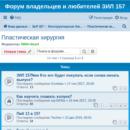
Форум владельцев и любителей ЗИЛ 157
FAQ
Регистрация
Вход
П
База данных
ЗиЛ 157
Конструкторское бюро
Пластическая хирургия
о
Пластическая хирургия
и
Модератор:
MAVr-diesel
с
Поиск
Расширенный пои
Новая тема
к
14 тем • Страница
1
из
1
Темы
ЗИЛ 157New Кто его будет покупать если снова начать
выпуск?
Последнее сообщение
Grunbau
«
17 сен 2017, 20:06
Ответы:
13
1
2
Как научить плавать колуна?
Последнее сообщение
груЗИЛок
«
16 янв 2017, 19:35
Ответы:
88
1
6
7
8
9
…
Пжб 13 в 157
Последнее сообщение
Techno
«
23 дек 2016, 09:01
Ответы:
18
1
2