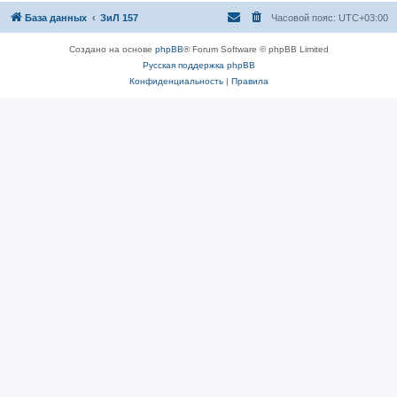
База данных
ЗиЛ 157
Часовой пояс:
UTC+03:00
Создано на основе
phpBB
® Forum Software © phpBB Limited
Русская поддержка phpBB
Конфиденциальность
|
Правила