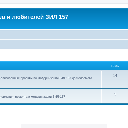
в и любителей ЗИЛ 157
ТЕМЫ
Т
14
еализованные проекты по модернизацииЗИЛ-157 до желаемого
е
м
Т
5
новления, ремонта и модернизации ЗИЛ-157
ы
е
м
ы