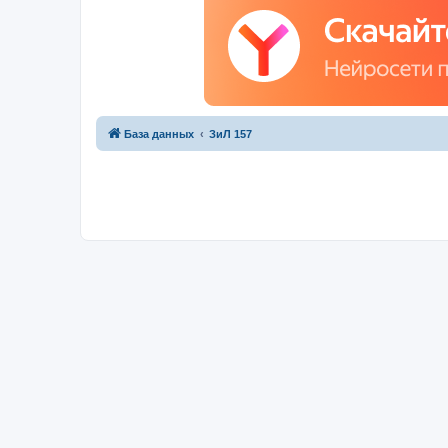
База данных
ЗиЛ 157