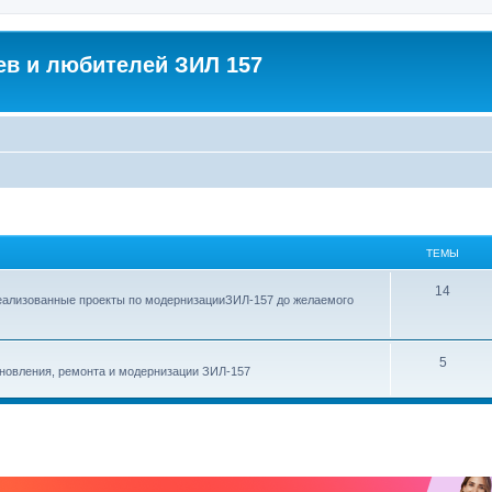
в и любителей ЗИЛ 157
ТЕМЫ
Т
14
еализованные проекты по модернизацииЗИЛ-157 до желаемого
е
м
Т
5
новления, ремонта и модернизации ЗИЛ-157
ы
е
м
ы