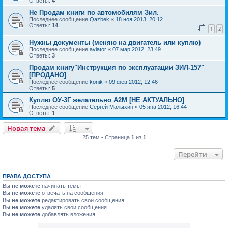
Ответы:
4
Не Продам книги по автомобилям Зил.
Последнее сообщение
Qazbek
«
18 ноя 2013, 20:12
Ответы:
14
1
2
Нужны документы (меняю на двигатель или куплю)
Последнее сообщение
aviator
«
07 мар 2012, 23:49
Ответы:
3
Продам книгу"Инструкция по эксплуатации ЗИЛ-157"
[ПРОДАНО]
Последнее сообщение
konik
«
09 фев 2012, 12:46
Ответы:
5
Куплю ОУ-3Г желательно А2М [НЕ АКТУАЛЬНО]
Последнее сообщение
Сергей Малыхин
«
05 янв 2012, 16:44
Ответы:
1
Новая тема
25 тем • Страница
1
из
1
Перейти
ПРАВА ДОСТУПА
Вы
не можете
начинать темы
Вы
не можете
отвечать на сообщения
Вы
не можете
редактировать свои сообщения
Вы
не можете
удалять свои сообщения
Вы
не можете
добавлять вложения