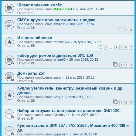
Шланг подкачки колёс.
Последнее сообщение
MAVr-diesel
«
26 ноя 2021, 19:49
Ответы:
1
СМУ и другие принадлежности. продаю.
Последнее сообщение
ansor
«
26 ноя 2021, 09:24
Ответы:
16
1
2
И снова таблички
Последнее сообщение
Железный
«
26 дек 2018, 17:57
Ответы:
65
1
4
5
6
7
…
набор для ремонта двигателя ЗИС 150
Последнее сообщение
artem67
«
28 июл 2018, 20:12
Ответы:
22
1
2
3
Домкраты 25т
Последнее сообщение
ansor
«
21 мар 2017, 23:13
Ответы:
6
Куплю утеплитель, канистру, резиновый коврик и др
детали.
Последнее сообщение
Serg
«
12 фев 2017, 14:02
Ответы:
29
1
2
3
Набор инструмента для ремонта двигателя ЗИЛ-120!
Последнее сообщение
Grunbau
«
18 ноя 2016, 09:42
Ответы:
9
Куплю каталоги ЗИЛ-157 , ГАЗ-51/63 , Москвичи 400-408 и
др.
Последнее сообщение
ррррыч
«
05 янв 2016, 19:56