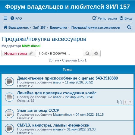
Форум владельцев и любителей ЗИЛ 157
FAQ
Регистрация
Вход
П
База данных
ЗиЛ 157
Барахолка
Продажа/покупка аксессуаров
о
Продажа/покупка аксессуаров
и
Модератор:
MAVr-diesel
с
Поиск
Расширенный пои
Новая тема
к
25 тем • Страница
1
из
1
Темы
Демонтажное приспособление с цепью 543-3918380
Последнее сообщение
ansor
«
11 апр 2026, 00:52
Ответы:
2
Линейка для проверки схождения колёс
Последнее сообщение
ansor
«
22 мар 2025, 08:41
Ответы:
19
1
2
Знак автопоезд СССР
Последнее сообщение
Мамонтёнок
«
04 сен 2022, 18:15
Ответы:
2
СМУ13, канистры, лампы -переноски
Последнее сообщение
мишка
«
31 июл 2022, 23:33
Ответы:
5