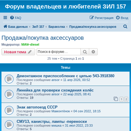
Форум владельцев и любителей ЗИЛ 157
FAQ
Регистрация
Вход
П
База данных
ЗиЛ 157
Барахолка
Продажа/покупка аксессуаров
о
Продажа/покупка аксессуаров
и
Модератор:
MAVr-diesel
с
Поиск
Расширенный пои
Новая тема
к
25 тем • Страница
1
из
1
Темы
Демонтажное приспособление с цепью 543-3918380
Последнее сообщение
ansor
«
11 апр 2026, 00:52
Ответы:
2
Линейка для проверки схождения колёс
Последнее сообщение
ansor
«
22 мар 2025, 08:41
Ответы:
19
1
2
Знак автопоезд СССР
Последнее сообщение
Мамонтёнок
«
04 сен 2022, 18:15
Ответы:
2
СМУ13, канистры, лампы -переноски
Последнее сообщение
мишка
«
31 июл 2022, 23:33
Ответы:
5