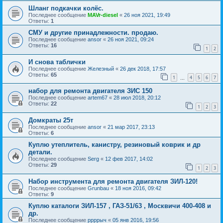
Шланг подкачки колёс.
Последнее сообщение
MAVr-diesel
«
26 ноя 2021, 19:49
Ответы:
1
СМУ и другие принадлежности. продаю.
Последнее сообщение
ansor
«
26 ноя 2021, 09:24
Ответы:
16
1
2
И снова таблички
Последнее сообщение
Железный
«
26 дек 2018, 17:57
Ответы:
65
1
4
5
6
7
…
набор для ремонта двигателя ЗИС 150
Последнее сообщение
artem67
«
28 июл 2018, 20:12
Ответы:
22
1
2
3
Домкраты 25т
Последнее сообщение
ansor
«
21 мар 2017, 23:13
Ответы:
6
Куплю утеплитель, канистру, резиновый коврик и др
детали.
Последнее сообщение
Serg
«
12 фев 2017, 14:02
Ответы:
29
1
2
3
Набор инструмента для ремонта двигателя ЗИЛ-120!
Последнее сообщение
Grunbau
«
18 ноя 2016, 09:42
Ответы:
9
Куплю каталоги ЗИЛ-157 , ГАЗ-51/63 , Москвичи 400-408 и
др.
Последнее сообщение
ррррыч
«
05 янв 2016, 19:56