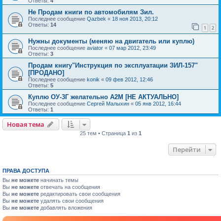
Ответы:
4
Не Продам книги по автомобилям Зил.
Последнее сообщение
Qazbek
«
18 ноя 2013, 20:12
Ответы:
14
1
2
Нужны документы (меняю на двигатель или куплю)
Последнее сообщение
aviator
«
07 мар 2012, 23:49
Ответы:
3
Продам книгу"Инструкция по эксплуатации ЗИЛ-157"
[ПРОДАНО]
Последнее сообщение
konik
«
09 фев 2012, 12:46
Ответы:
5
Куплю ОУ-3Г желательно А2М [НЕ АКТУАЛЬНО]
Последнее сообщение
Сергей Малыхин
«
05 янв 2012, 16:44
Ответы:
1
Новая тема
25 тем • Страница
1
из
1
Перейти
ПРАВА ДОСТУПА
Вы
не можете
начинать темы
Вы
не можете
отвечать на сообщения
Вы
не можете
редактировать свои сообщения
Вы
не можете
удалять свои сообщения
Вы
не можете
добавлять вложения