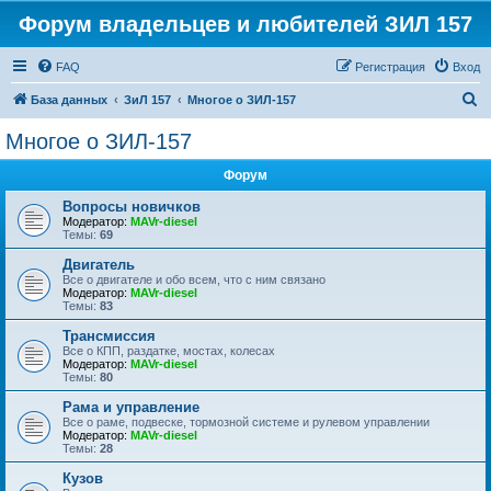
Форум владельцев и любителей ЗИЛ 157
FAQ
Регистрация
Вход
П
База данных
ЗиЛ 157
Многое о ЗИЛ-157
о
Многое о ЗИЛ-157
и
Форум
с
к
Вопросы новичков
Модератор:
MAVr-diesel
Темы:
69
Двигатель
Все о двигателе и обо всем, что с ним связано
Модератор:
MAVr-diesel
Темы:
83
Трансмиссия
Все о КПП, раздатке, мостах, колесах
Модератор:
MAVr-diesel
Темы:
80
Рама и управление
Все о раме, подвеске, тормозной системе и рулевом управлении
Модератор:
MAVr-diesel
Темы:
28
Кузов